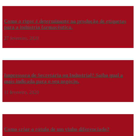
Como o rigor é determinante na produção de etiquetas
para a indústria farmacêutica.
27 fevereiro, 2020
Ler mais
Impressora de Secretária ou Industrial? Saiba qual a
mais indicada para o seu negócio.
11 fevereiro, 2020
Ler mais
Como criar o rótulo de um vinho diferenciado?