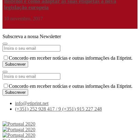
Bisfenol e como adaptar as suas etiquetas à nova
legislação europeia
10 novembro, 2017
Ler mais
Subscreva a nossa Newsletter
Business
Concordo em receber notícias e outras informações da Etiprint.
Email
*
Subscrever
Concordo em receber notícias e outras informações da Etiprint.
Subscrever
Business
info@etiprint.net
Email
*
(+351) 252 928 417 / 9
(+351) 915 227 248