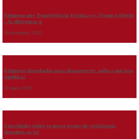
Etiquetas por Transferência Térmica vs. Térmico Direto
- As diferenças g
30 novembro, 2021
Ler mais
Etiquetas desenhadas para desaparecer: saiba o que isso
significa!
31 maio, 2021
Ler mais
3 novidades sobre os novos ícones de reciclagem:
descubra-as já!