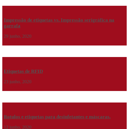
Impressão de etiquetas vs. Impressão serigráfica na
garrafa
29 junho, 2020
Ler mais
Etiquetas de RFID
23 junho, 2020
Ler mais
Rotulos e etiquetas para desinfetantes e máscaras.
12 junho, 2020