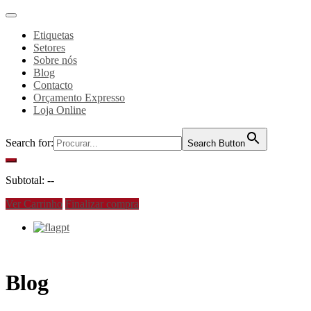
Etiquetas
Setores
Sobre nós
Blog
Contacto
Orçamento Expresso
Loja Online
Search for:
Search Button
Subtotal:
--
Ver Carrinho
Finalizar compra
pt
Blog