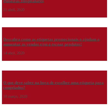
Pulseiras Hospitalares
21 abril, 2020
Ler mais
Descubra como as etiquetas promocionais o ajudam a
aumentar as vendas e/ou a escoar produtos!
14 abril, 2020
Ler mais
O que deve saber na hora de escolher uma etiqueta para
congelados?
18 março, 2020
Ler mais