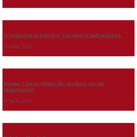
Ler mais
A rotulagem na logística: Um suporte indispensável.
28 maio, 2020
Ler mais
Porque é que os rótulos dos produtos são tão
importantes?
07 maio, 2020
Ler mais