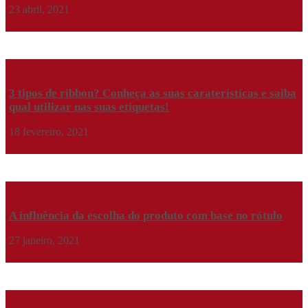
23 abril, 2021
Ler mais
3 tipos de ribbon? Conheça as suas caraterísticas e saiba
qual utilizar nas suas etiquetas!
18 fevereiro, 2021
Ler mais
A influência da escolha do produto com base no rótulo
27 janeiro, 2021
Ler mais