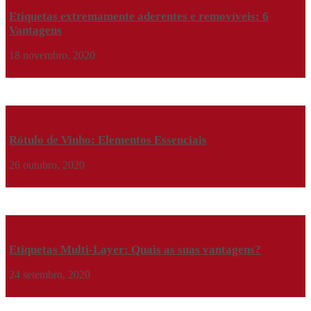
Etiquetas extremamente aderentes e removíveis: 6
Vantagens
18 novembro, 2020
Ler mais
Rótulo de Vinho: Elementos Essenciais
26 outubro, 2020
Ler mais
Etiquetas Multi-Layer: Quais as suas vantagens?
24 setembro, 2020
Ler mais