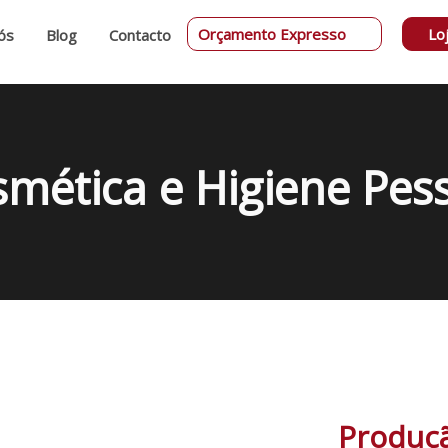
Orçamento Expresso
Lo
ós
Blog
Contacto
mética e Higiene Pes
Produçã