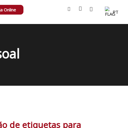
ja Online
PT
soal
o de etiquetas para