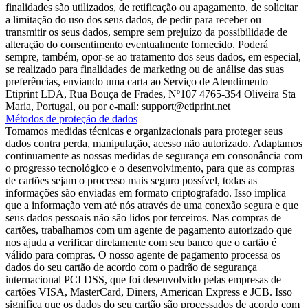
finalidades são utilizados, de retificação ou apagamento, de solicitar
a limitação do uso dos seus dados, de pedir para receber ou
transmitir os seus dados, sempre sem prejuízo da possibilidade de
alteração do consentimento eventualmente fornecido. Poderá
sempre, também, opor-se ao tratamento dos seus dados, em especial,
se realizado para finalidades de marketing ou de análise das suas
preferências, enviando uma carta ao Serviço de Atendimento
Etiprint LDA, Rua Bouça de Frades, Nº107 4765-354 Oliveira Sta
Maria, Portugal, ou por e-mail: support@etiprint.net
Métodos de proteção de dados
Tomamos medidas técnicas e organizacionais para proteger seus
dados contra perda, manipulação, acesso não autorizado. Adaptamos
continuamente as nossas medidas de segurança em consonância com
o progresso tecnológico e o desenvolvimento, para que as compras
de cartões sejam o processo mais seguro possível, todas as
informações são enviadas em formato criptografado. Isso implica
que a informação vem até nós através de uma conexão segura e que
seus dados pessoais não são lidos por terceiros. Nas compras de
cartões, trabalhamos com um agente de pagamento autorizado que
nos ajuda a verificar diretamente com seu banco que o cartão é
válido para compras. O nosso agente de pagamento processa os
dados do seu cartão de acordo com o padrão de segurança
internacional PCI DSS, que foi desenvolvido pelas empresas de
cartões VISA, MasterCard, Diners, American Express e JCB. Isso
significa que os dados do seu cartão são processados ​​de acordo com