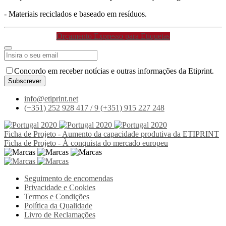
- Materiais reciclados e baseado em resíduos.
Orçamento Expresso para Etiquetas
Email
Concordo em receber notícias e outras informações da Etiprint.
Address
*
Subscrever
info@etiprint.net
(+351) 252 928 417 / 9
(+351) 915 227 248
Ficha de Projeto - Aumento da capacidade produtiva da ETIPRINT
Ficha de Projeto - À conquista do mercado europeu
Seguimento de encomendas
Privacidade e Cookies
Termos e Condições
Política da Qualidade
Livro de Reclamações