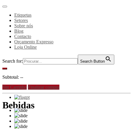
Etiquetas
Setores
Sobre nós
Blog
Contacto
Orçamento Expresso
Loja Online
Search for:
Search Button
Subtotal:
--
Ver Carrinho
Finalizar compra
pt
Bebidas