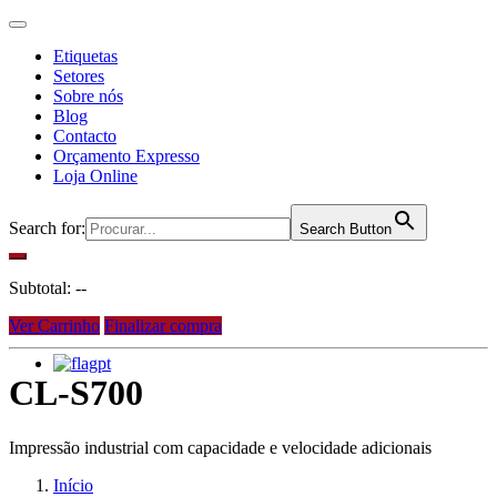
Etiquetas
Setores
Sobre nós
Blog
Contacto
Orçamento Expresso
Loja Online
Search for:
Search Button
Subtotal:
--
Ver Carrinho
Finalizar compra
pt
CL-S700
Impressão industrial com capacidade e velocidade adicionais
Início