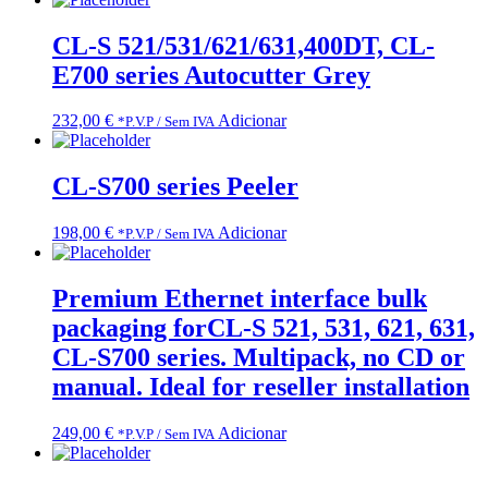
CL-S 521/531/621/631,400DT, CL-
E700 series Autocutter Grey
232,00
€
Adicionar
*P.V.P / Sem IVA
CL-S700 series Peeler
198,00
€
Adicionar
*P.V.P / Sem IVA
Premium Ethernet interface bulk
packaging forCL-S 521, 531, 621, 631,
CL-S700 series. Multipack, no CD or
manual. Ideal for reseller installation
249,00
€
Adicionar
*P.V.P / Sem IVA