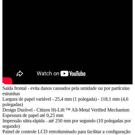
Saída frontal - evita danos causados ​​pela umidade ou por partículas
estranhas
Largura de papel variável - 25,4 mm (1 polegada) - 118,1 mm (4,6
polegadas)
Design Durável - Citizen Hi-Lift ™ All-Metal Verified Mechanism
Espessura de papel até 0,25 mm
Impressão ultra-rápida - até 250 mm por segundo (10 polegadas por
segundo)
Painel de controle LCD retroiluminado para facilitar a configuração