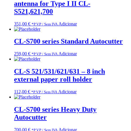
antenna for Type I II CL-
S521,621,700
351,00
€
Adicionar
*P.V.P / Sem IVA
CL-S700 series Standard Autocutter
259,00
€
Adicionar
*P.V.P / Sem IVA
CL-S 521/531/621/631 – 8 inch
external paper roll holder
112,00
€
Adicionar
*P.V.P / Sem IVA
CL-S700 series Heavy Duty
Autocutter
700,00
€
Adicionar
*P.V.P / Sem IVA