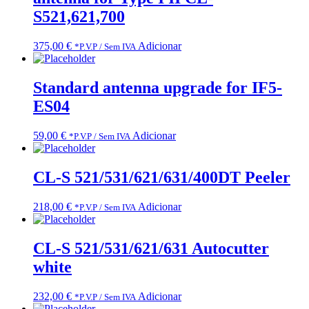
S521,621,700
375,00
€
Adicionar
*P.V.P / Sem IVA
Standard antenna upgrade for IF5-
ES04
59,00
€
Adicionar
*P.V.P / Sem IVA
CL-S 521/531/621/631/400DT Peeler
218,00
€
Adicionar
*P.V.P / Sem IVA
CL-S 521/531/621/631 Autocutter
white
232,00
€
Adicionar
*P.V.P / Sem IVA