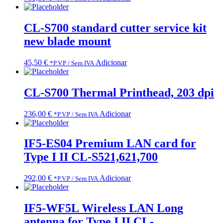
CL-S700 standard cutter service kit
new blade mount
45,50
€
Adicionar
*P.V.P / Sem IVA
CL-S700 Thermal Printhead, 203 dpi
236,00
€
Adicionar
*P.V.P / Sem IVA
IF5-ES04 Premium LAN card for
Type I II CL-S521,621,700
292,00
€
Adicionar
*P.V.P / Sem IVA
IF5-WF5L Wireless LAN Long
antenna for Type I II CL-