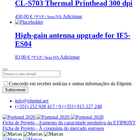
CL-S703 Thermal Printhead 300 dpi
430,00
€
Adicionar
*P.V.P / Sem IVA
High-gain antenna upgrade for IF5-
ES04
83,00
€
Adicionar
*P.V.P / Sem IVA
Phone
Concordo em receber notícias e outras informações da Etiprint.
Number
*
Subscrever
info@etiprint.net
(+351) 252 928 417 / 9
(+351) 915 227 248
Ficha de Projeto - Aumento da capacidade produtiva da ETIPRINT
Ficha de Projeto - À conquista do mercado europeu