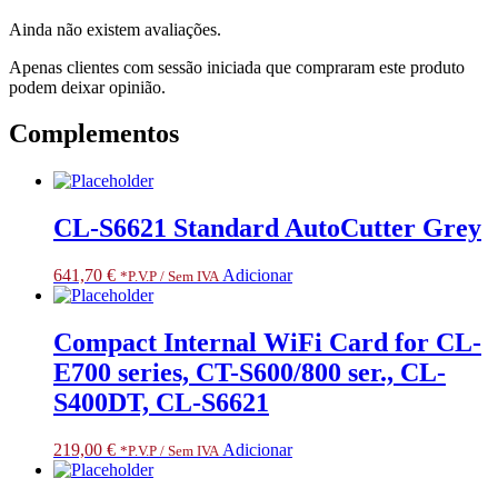
531,
Ainda não existem avaliações.
621,
631,
Apenas clientes com sessão iniciada que compraram este produto
CL-
podem deixar opinião.
S700
series
Complementos
CL-S6621 Standard AutoCutter Grey
641,70
€
Adicionar
*P.V.P / Sem IVA
Compact Internal WiFi Card for CL-
E700 series, CT-S600/800 ser., CL-
S400DT, CL-S6621
219,00
€
Adicionar
*P.V.P / Sem IVA