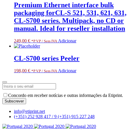
Premium Ethernet interface bulk
packaging forCL-S 521, 531, 621, 631,
CL-S700 series. Multipack, no CD or
manual. Ideal for reseller installation
249,00
€
Adicionar
*P.V.P / Sem IVA
CL-S700 series Peeler
198,00
€
Adicionar
*P.V.P / Sem IVA
Concordo em receber notícias e outras informações da Etiprint.
Subscrever
Your
info@etiprint.net
Website
*
(+351) 252 928 417 / 9
(+351) 915 227 248