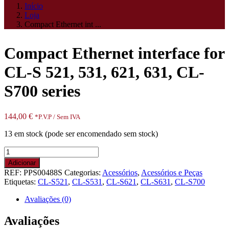
Início
Loja
Compact Ethernet int ...
Compact Ethernet interface for
CL-S 521, 531, 621, 631, CL-
S700 series
144,00
€
*P.V.P / Sem IVA
13 em stock (pode ser encomendado sem stock)
Quantidade
de
Adicionar
Compact
REF:
PPS00488S
Categorias:
Acessórios
,
Acessórios e Peças
Ethernet
Etiquetas:
CL-S521
,
CL-S531
,
CL-S621
,
CL-S631
,
CL-S700
interface
for
Avaliações (0)
CL-
S
Avaliações
521,