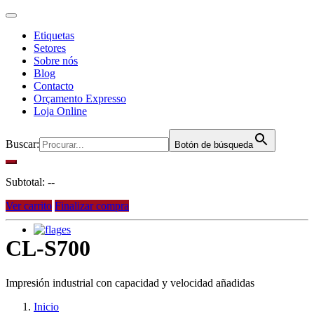
Etiquetas
Setores
Sobre nós
Blog
Contacto
Orçamento Expresso
Loja Online
Buscar:
Botón de búsqueda
Subtotal:
--
Ver carrito
Finalizar compra
es
CL-S700
Impresión industrial con capacidad y velocidad añadidas
Inicio