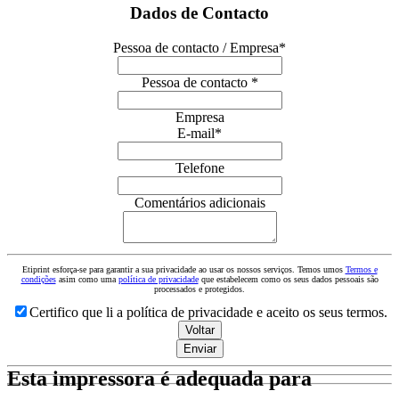
Dados de Contacto
Pessoa de contacto / Empresa
*
Pessoa de contacto *
Empresa
E-mail
*
Telefone
Comentários adicionais
Your
Website
*
Etiprint esforça-se para garantir a sua privacidade ao usar os nossos serviços. Temos umos
Termos e
condições
asim como uma
política de privacidade
que estabelecem como os seus dados pessoais são
processados e protegidos.
Certifico que li a política de privacidade e aceito os seus termos.
Voltar
Enviar
Esta impressora é adequada para