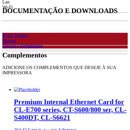
Lan
Wi-Fi
DOCUMENTAÇÃO E DOWNLOADS
Ficha Técnica
Manual
Drivers e Ferramentas
Complementos
ADICIONE OS COMPLEMENTOS QUE DESEJE À SUA
IMPRESSORA
Premium Internal Ethernet Card for
CL-E700 series, CT-S600/800 ser, CL-
S400DT, CL-S6621
264,42
€
Adicionar