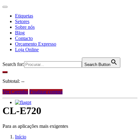
Etiquetas
Setores
Sobre nós
Blog
Contacto
Orçamento Expresso
Loja Online
Search for:
Search Button
Subtotal:
--
Ver Carrinho
Finalizar compra
pt
CL-E720
Para as aplicações mais exigentes
Início