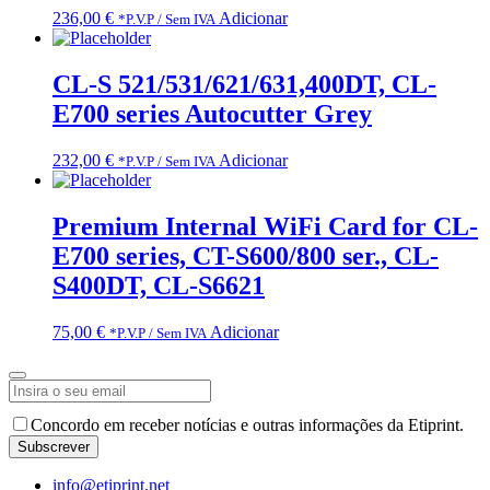
236,00
€
Adicionar
*P.V.P / Sem IVA
CL-S 521/531/621/631,400DT, CL-
E700 series Autocutter Grey
232,00
€
Adicionar
*P.V.P / Sem IVA
Premium Internal WiFi Card for CL-
E700 series, CT-S600/800 ser., CL-
S400DT, CL-S6621
75,00
€
Adicionar
*P.V.P / Sem IVA
Email
*
Concordo em receber notícias e outras informações da Etiprint.
Subscrever
info@etiprint.net