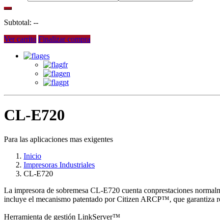
Subtotal:
--
Ver carrito
Finalizar compra
es
fr
en
pt
CL-E720
Para las aplicaciones mas exigentes
Inicio
Impresoras Industriales
CL-E720
La impresora de sobremesa CL-E720 cuenta conprestaciones normalmen
incluye el mecanismo patentado por Citizen ARCP™, que garantiza resu
Herramienta de gestión LinkServer™