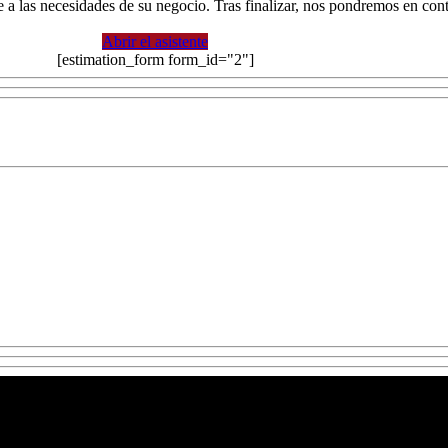
te a las necesidades de su negocio. Tras finalizar, nos pondremos en co
Abrir el asistente
[estimation_form form_id="2"]