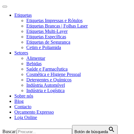
Etiquetas
Etiquetas Impressas e Rótulos
Etiquetas Brancas | Folhas Laser
Etiquetas Multi-Layer
Etiquetas Específicas
Etiquetas de Segurança
Cetim e Poliamida
Setores
Alimentar
Bebidas
Saúde e Farmacêutica
Cosmética e Higiene Pessoal
Detergentes e Químicos
Indústria Automóvel
Indústria e Logística
Sobre nós
Blog
Contacto
Orçamento Expresso
Loja Online
Buscar:
Botón de búsqueda