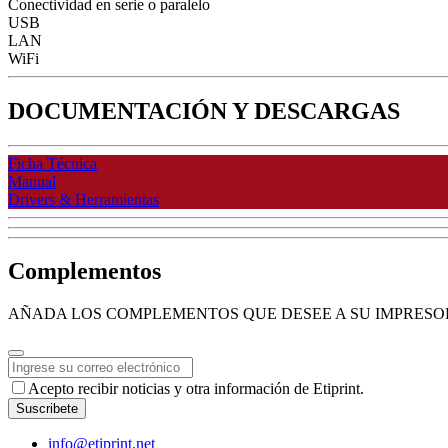
Conectividad en serie o paralelo
USB
LAN
WiFi
DOCUMENTACIÓN Y DESCARGAS
Ficha Técnica
Manual
Drivers & Herramientas
Complementos
AÑADA LOS COMPLEMENTOS QUE DESEE A SU IMPRES
Your
Acepto recibir noticias y otra información de Etiprint.
Website
*
Suscribete
info@etiprint.net