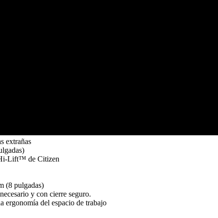
as extrañas
ulgadas)
i-Lift™ de Citizen
m (8 pulgadas)
ecesario y con cierre seguro.
la ergonomía del espacio de trabajo