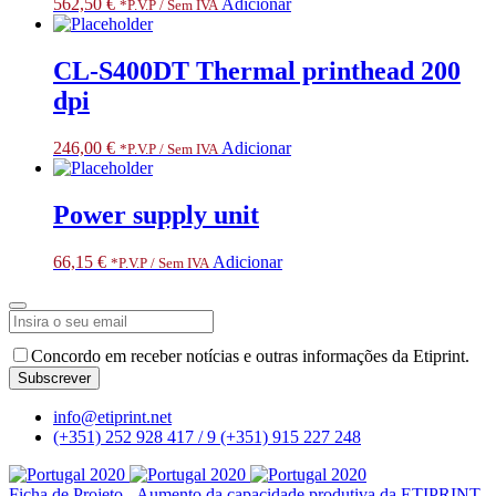
562,50
€
Adicionar
*P.V.P / Sem IVA
CL-S400DT Thermal printhead 200
dpi
246,00
€
Adicionar
*P.V.P / Sem IVA
Power supply unit
66,15
€
Adicionar
*P.V.P / Sem IVA
Contact
Concordo em receber notícias e outras informações da Etiprint.
Email
*
Subscrever
info@etiprint.net
(+351) 252 928 417 / 9
(+351) 915 227 248
Ficha de Projeto - Aumento da capacidade produtiva da ETIPRINT