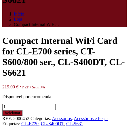
Início
Loja
Compact Internal WiF ...
Compact Internal WiFi Card
for CL-E700 series, CT-
S600/800 ser., CL-S400DT, CL-
S6621
219,00
€
*P.V.P / Sem IVA
Disponível por encomenda
Quantidade
de
Adicionar
Compact
REF:
2000452
Categorias:
Acessórios
,
Acessórios e Peças
Internal
Etiquetas:
CL-E720
,
CL-S400DT
,
CL-S631
WiFi