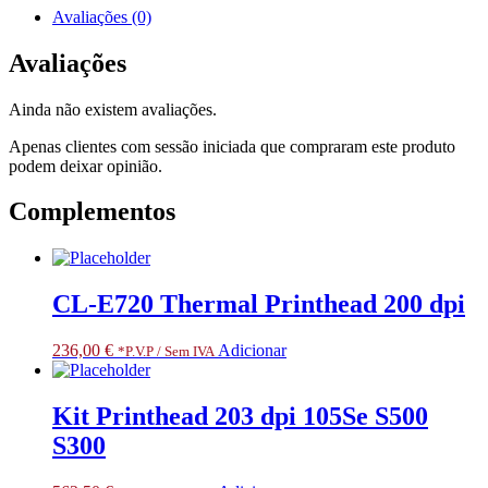
Card
Avaliações (0)
for
CL-
Avaliações
E700
series,
Ainda não existem avaliações.
CT-
S600/800
Apenas clientes com sessão iniciada que compraram este produto
ser.,
podem deixar opinião.
CL-
S400DT,
Complementos
CL-
S6621
CL-E720 Thermal Printhead 200 dpi
236,00
€
Adicionar
*P.V.P / Sem IVA
Kit Printhead 203 dpi 105Se S500
S300