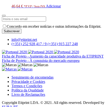
46,64
€
Adicionar
*P.V.P / Sem IVA
Phone
Concordo em receber notícias e outras informações da Etiprint.
Number
*
Subscrever
info@etiprint.net
(+351) 252 928 417 / 9
(+351) 915 227 248
Ficha de Projeto - Aumento da capacidade produtiva da ETIPRINT
Ficha de Projeto - À conquista do mercado europeu
Seguimento de encomendas
Privacidade e Cookies
Termos e Condições
Política da Qualidade
Livro de Reclamações
Copyright Etiprint LDA. © 2021. All rights reserved. Developed by
SUBA.PT