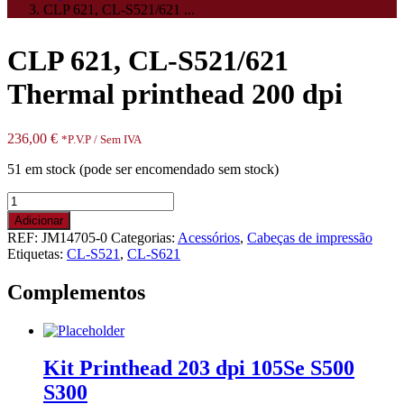
CLP 621, CL-S521/621 ...
CLP 621, CL-S521/621
Thermal printhead 200 dpi
236,00
€
*P.V.P / Sem IVA
51 em stock (pode ser encomendado sem stock)
Quantidade
de
Adicionar
CLP
REF:
JM14705-0
Categorias:
Acessórios
,
Cabeças de impressão
621,
Etiquetas:
CL-S521
,
CL-S621
CL-
S521/621
Complementos
Thermal
printhead
200
dpi
Kit Printhead 203 dpi 105Se S500
S300