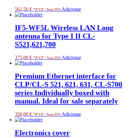
562,50
€
Adicionar
*P.V.P / Sem IVA
IF5-WF5L Wireless LAN Long
antenna for Type I II CL-
S521,621,700
375,00
€
Adicionar
*P.V.P / Sem IVA
Premium Ethernet interface for
CLP/CL-S 521, 621, 631, CL-S700
series Individually boxed with
manual. Ideal for sale separately
350,00
€
Adicionar
*P.V.P / Sem IVA
Electronics cover