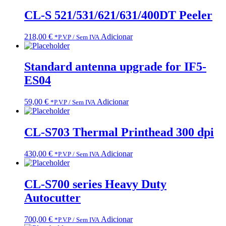
CL-S 521/531/621/631/400DT Peeler
218,00
€
Adicionar
*P.V.P / Sem IVA
Standard antenna upgrade for IF5-
ES04
59,00
€
Adicionar
*P.V.P / Sem IVA
CL-S703 Thermal Printhead 300 dpi
430,00
€
Adicionar
*P.V.P / Sem IVA
CL-S700 series Heavy Duty
Autocutter
700,00
€
Adicionar
*P.V.P / Sem IVA