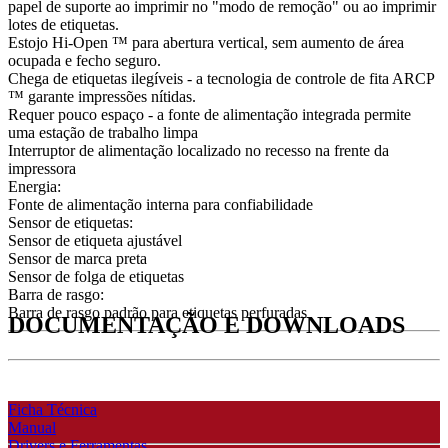
papel de suporte ao imprimir no "modo de remoção" ou ao imprimir
lotes de etiquetas.
Estojo Hi-Open ™ para abertura vertical, sem aumento de área
ocupada e fecho seguro.
Chega de etiquetas ilegíveis - a tecnologia de controle de fita ARCP
™ garante impressões nítidas.
Requer pouco espaço - a fonte de alimentação integrada permite
uma estação de trabalho limpa
Interruptor de alimentação localizado no recesso na frente da
impressora
Energia:
Fonte de alimentação interna para confiabilidade
Sensor de etiquetas:
Sensor de etiqueta ajustável
Sensor de marca preta
Sensor de folga de etiquetas
Barra de rasgo:
Barra de rasgo padrão para etiquetas perfuradas
DOCUMENTAÇÃO E DOWNLOADS
Ficha Técnica
Manual
Drivers e Ferramentas