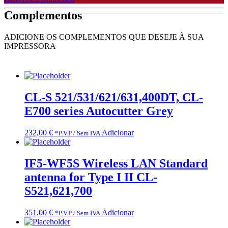
Complementos
ADICIONE OS COMPLEMENTOS QUE DESEJE À SUA
IMPRESSORA
CL-S 521/531/621/631,400DT, CL-
E700 series Autocutter Grey
232,00
€
Adicionar
*P.V.P / Sem IVA
IF5-WF5S Wireless LAN Standard
antenna for Type I II CL-
S521,621,700
351,00
€
Adicionar
*P.V.P / Sem IVA