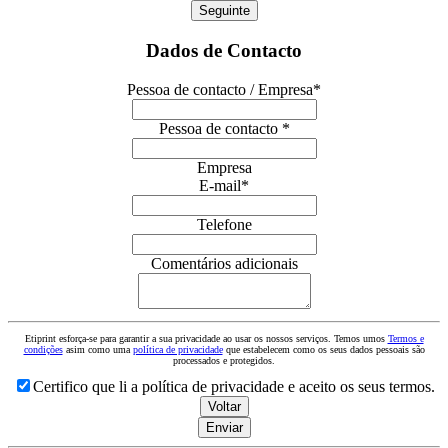
Seguinte
Dados de Contacto
Pessoa de contacto / Empresa
*
Pessoa de contacto *
Empresa
E-mail
*
Telefone
Comentários adicionais
Website
URL
*
Etiprint esforça-se para garantir a sua privacidade ao usar os nossos serviços. Temos umos
Termos e
condições
asim como uma
política de privacidade
que estabelecem como os seus dados pessoais são
processados e protegidos.
Certifico que li a política de privacidade e aceito os seus termos.
Voltar
Enviar