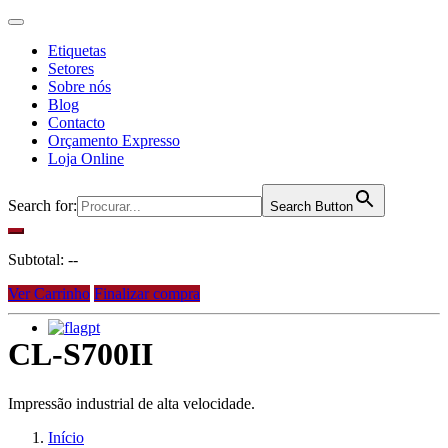
Etiquetas
Setores
Sobre nós
Blog
Contacto
Orçamento Expresso
Loja Online
Search for:
Search Button
Subtotal:
--
Ver Carrinho
Finalizar compra
pt
CL-S700II
Impressão industrial de alta velocidade.
Início