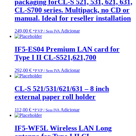
packaging forCL-S 521, 531, 621, 631,
CL-S700 series. Multipack, no CD or
manual. Ideal for reseller installation
249,00
€
Adicionar
*P.V.P / Sem IVA
IF5-ES04 Premium LAN card for
Type I II CL-S521,621,700
292,00
€
Adicionar
*P.V.P / Sem IVA
CL-S 521/531/621/631 – 8 inch
external paper roll holder
112,00
€
Adicionar
*P.V.P / Sem IVA
IF5-WF5L Wireless LAN Long