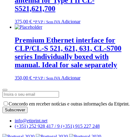
antenna for Type I II CL-
S521,621,700
375,00
€
Adicionar
*P.V.P / Sem IVA
Premium Ethernet interface for
CLP/CL-S 521, 621, 631, CL-S700
series Individually boxed with
manual. Ideal for sale separately
350,00
€
Adicionar
*P.V.P / Sem IVA
Company
Concordo em receber notícias e outras informações da Etiprint.
Name
*
Subscrever
info@etiprint.net
(+351) 252 928 417 / 9
(+351) 915 227 248