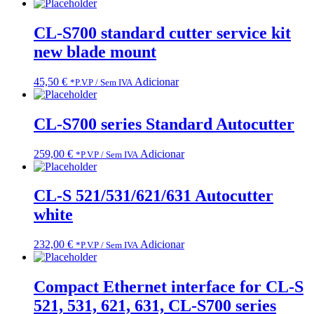
CL-S700 standard cutter service kit
new blade mount
45,50
€
Adicionar
*P.V.P / Sem IVA
CL-S700 series Standard Autocutter
259,00
€
Adicionar
*P.V.P / Sem IVA
CL-S 521/531/621/631 Autocutter
white
232,00
€
Adicionar
*P.V.P / Sem IVA
Compact Ethernet interface for CL-S
521, 531, 621, 631, CL-S700 series