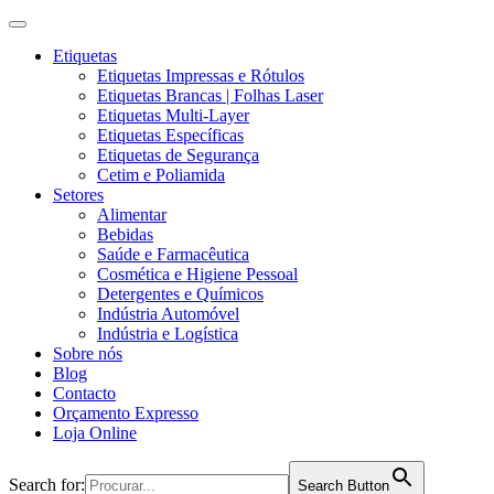
Etiquetas
Etiquetas Impressas e Rótulos
Etiquetas Brancas | Folhas Laser
Etiquetas Multi-Layer
Etiquetas Específicas
Etiquetas de Segurança
Cetim e Poliamida
Setores
Alimentar
Bebidas
Saúde e Farmacêutica
Cosmética e Higiene Pessoal
Detergentes e Químicos
Indústria Automóvel
Indústria e Logística
Sobre nós
Blog
Contacto
Orçamento Expresso
Loja Online
Search for:
Search Button