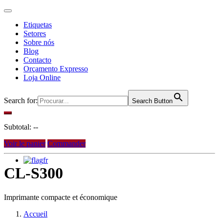
Etiquetas
Setores
Sobre nós
Blog
Contacto
Orçamento Expresso
Loja Online
Search for:
Search Button
Subtotal:
--
Voir le panier
Commander
fr
CL-S300
Imprimante compacte et économique
Accueil