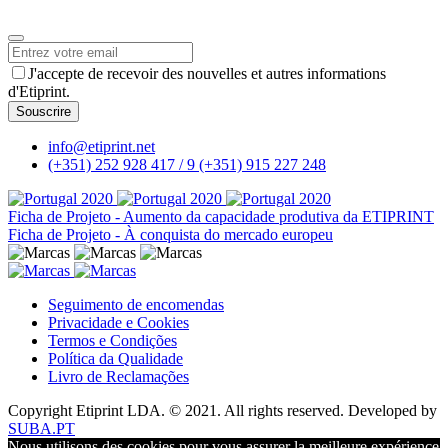
Email
Address
*
J'accepte de recevoir des nouvelles et autres informations
d'Etiprint.
Souscrire
info@etiprint.net
(+351) 252 928 417 / 9
(+351) 915 227 248
Ficha de Projeto - Aumento da capacidade produtiva da ETIPRINT
Ficha de Projeto - À conquista do mercado europeu
Seguimento de encomendas
Privacidade e Cookies
Termos e Condições
Política da Qualidade
Livro de Reclamações
Copyright Etiprint LDA. © 2021. All rights reserved. Developed by
SUBA.PT
Nous utilisons des cookies pour vous assurer la meilleure expérience