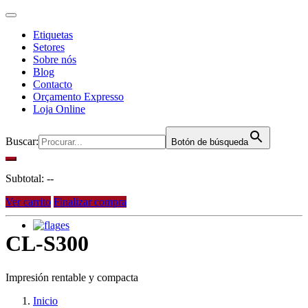
Etiquetas
Setores
Sobre nós
Blog
Contacto
Orçamento Expresso
Loja Online
Buscar:
Botón de búsqueda
Subtotal:
--
Ver carrito
Finalizar compra
es
CL-S300
Impresión rentable y compacta
Inicio