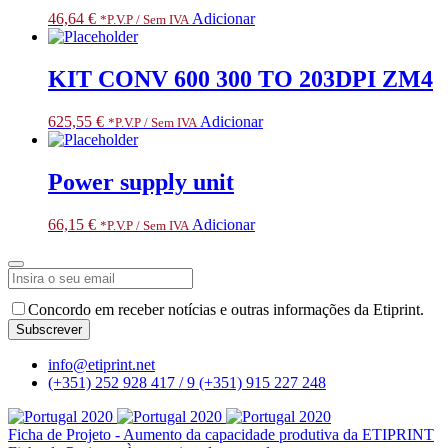
46,64
€
Adicionar
*P.V.P / Sem IVA
KIT CONV 600 300 TO 203DPI ZM4
625,55
€
Adicionar
*P.V.P / Sem IVA
Power supply unit
66,15
€
Adicionar
*P.V.P / Sem IVA
Email
*
Concordo em receber notícias e outras informações da Etiprint.
Subscrever
info@etiprint.net
(+351) 252 928 417 / 9
(+351) 915 227 248
Ficha de Projeto - Aumento da capacidade produtiva da ETIPRINT