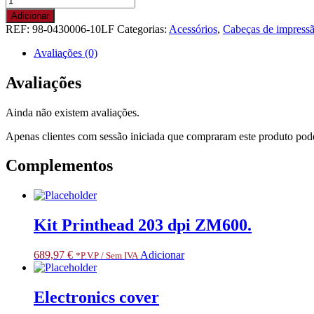
de
Adicionar
TPH
REF:
98-0430006-10LF
Categorias:
Acessórios
,
Cabeças de impress
module
assembly
Avaliações (0)
for
203
Avaliações
DPI
Ainda não existem avaliações.
Apenas clientes com sessão iniciada que compraram este produto pod
Complementos
Kit Printhead 203 dpi ZM600.
689,97
€
Adicionar
*P.V.P / Sem IVA
Electronics cover