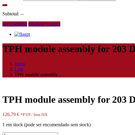
Subtotal:
--
Ver Carrinho
Finalizar compra
pt
TPH module assembly for 203 
Início
Loja
TPH module assembly ...
TPH module assembly for 203 
126,79
€
*P.V.P / Sem IVA
1 em stock (pode ser encomendado sem stock)
Quantidade