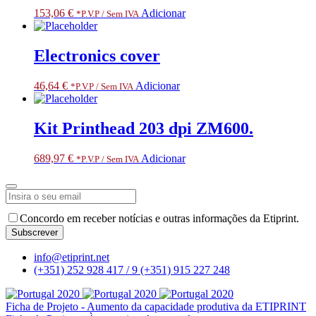
153,06
€
Adicionar
*P.V.P / Sem IVA
Electronics cover
46,64
€
Adicionar
*P.V.P / Sem IVA
Kit Printhead 203 dpi ZM600.
689,97
€
Adicionar
*P.V.P / Sem IVA
Concordo em receber notícias e outras informações da Etiprint.
Subscrever
Email
*
info@etiprint.net
(+351) 252 928 417 / 9
(+351) 915 227 248
Ficha de Projeto - Aumento da capacidade produtiva da ETIPRINT