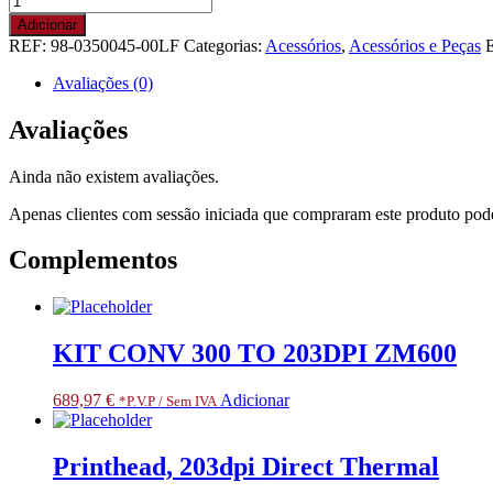
de
Adicionar
Stepping
REF:
98-0350045-00LF
Categorias:
Acessórios
,
Acessórios e Peças
E
motor
kit
Avaliações (0)
Avaliações
Ainda não existem avaliações.
Apenas clientes com sessão iniciada que compraram este produto pod
Complementos
KIT CONV 300 TO 203DPI ZM600
689,97
€
Adicionar
*P.V.P / Sem IVA
Printhead, 203dpi Direct Thermal