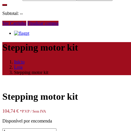
Subtotal:
--
Ver Carrinho
Finalizar compra
pt
Stepping motor kit
Início
Loja
Stepping motor kit
Stepping motor kit
104,74
€
*P.V.P / Sem IVA
Disponível por encomenda
Quantidade