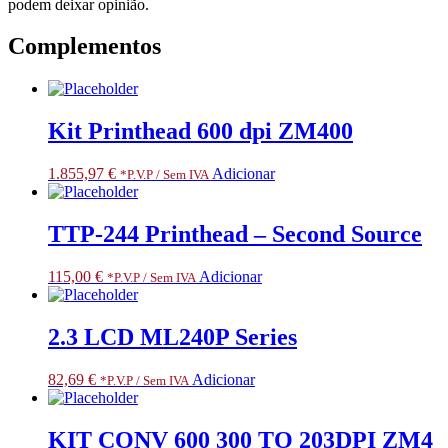
podem deixar opinião.
Complementos
Kit Printhead 600 dpi ZM400
1.855,97
€
Adicionar
*P.V.P / Sem IVA
TTP-244 Printhead – Second Source
115,00
€
Adicionar
*P.V.P / Sem IVA
2.3 LCD ML240P Series
82,69
€
Adicionar
*P.V.P / Sem IVA
KIT CONV 600 300 TO 203DPI ZM4