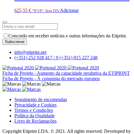
625,55
€
Adicionar
*P.V.P / Sem IVA
Phone
Concordo em receber notícias e outras informações da Etiprint.
Number
*
Subscrever
info@etiprint.net
(+351) 252 928 417 / 9
(+351) 915 227 248
Ficha de Projeto - Aumento da capacidade produtiva da ETIPRINT
Ficha de Projeto - À conquista do mercado europeu
Seguimento de encomendas
Privacidade e Cookies
Termos e Condições
Política da Qualidade
Livro de Reclamações
Copyright Etiprint LDA. © 2021. All rights reserved. Developed by