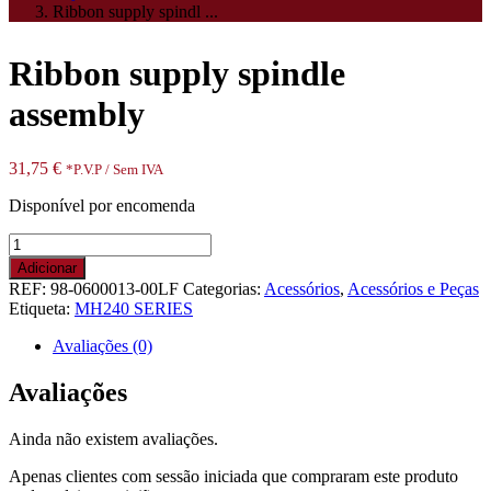
Ribbon supply spindl ...
Ribbon supply spindle
assembly
31,75
€
*P.V.P / Sem IVA
Disponível por encomenda
Quantidade
de
Adicionar
Ribbon
REF:
98-0600013-00LF
Categorias:
Acessórios
,
Acessórios e Peças
supply
Etiqueta:
MH240 SERIES
spindle
assembly
Avaliações (0)
Avaliações
Ainda não existem avaliações.
Apenas clientes com sessão iniciada que compraram este produto