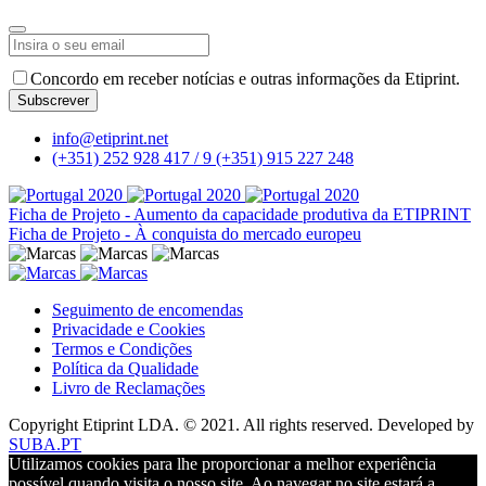
Phone
Concordo em receber notícias e outras informações da Etiprint.
Number
*
Subscrever
info@etiprint.net
(+351) 252 928 417 / 9
(+351) 915 227 248
Ficha de Projeto - Aumento da capacidade produtiva da ETIPRINT
Ficha de Projeto - À conquista do mercado europeu
Seguimento de encomendas
Privacidade e Cookies
Termos e Condições
Política da Qualidade
Livro de Reclamações
Copyright Etiprint LDA. © 2021. All rights reserved. Developed by
SUBA.PT
Utilizamos cookies para lhe proporcionar a melhor experiência
possível quando visita o nosso site. Ao navegar no site estará a