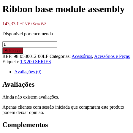
Ribbon base module assembly
143,33
€
*P.V.P / Sem IVA
Disponível por encomenda
Quantidade
de
Adicionar
Ribbon
REF:
98-0530012-00LF
Categorias:
Acessórios
,
Acessórios e Peças
base
Etiqueta:
TX200 SERIES
module
assembly
Avaliações (0)
Avaliações
Ainda não existem avaliações.
Apenas clientes com sessão iniciada que compraram este produto
podem deixar opinião.
Complementos