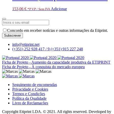
153,06
€
Adicionar
*P.V.P / Sem IVA
Concordo em receber notícias e outras informações da Etiprint.
Subscrever
Your
info@etiprint.net
Website
*
(+351) 252 928 417 / 9
(+351) 915 227 248
Ficha de Projeto - Aumento da capacidade produtiva da ETIPRINT
Ficha de Projeto - À conquista do mercado europeu
Seguimento de encomendas
Privacidade e Cookies
Termos e Condições
Política da Qualidade
Livro de Reclamações
Copyright Etiprint LDA. © 2021. All rights reserved. Developed by