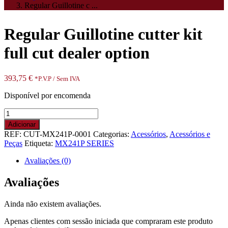
Regular Guillotine c ...
Regular Guillotine cutter kit
full cut dealer option
393,75
€
*P.V.P / Sem IVA
Disponível por encomenda
Quantidade
de
Adicionar
Regular
REF:
CUT-MX241P-0001
Categorias:
Acessórios
,
Acessórios e
Guillotine
Peças
Etiqueta:
MX241P SERIES
cutter
kit
Avaliações (0)
full
cut
Avaliações
dealer
option
Ainda não existem avaliações.
Apenas clientes com sessão iniciada que compraram este produto