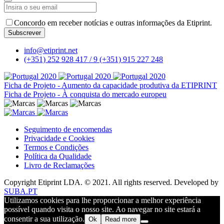
Company
Name
*
Concordo em receber notícias e outras informações da Etiprint.
Subscrever
info@etiprint.net
(+351) 252 928 417 / 9
(+351) 915 227 248
Ficha de Projeto - Aumento da capacidade produtiva da ETIPRINT
Ficha de Projeto - À conquista do mercado europeu
Seguimento de encomendas
Privacidade e Cookies
Termos e Condições
Política da Qualidade
Livro de Reclamações
Copyright Etiprint LDA. © 2021. All rights reserved. Developed by
SUBA.PT
Utilizamos cookies para lhe proporcionar a melhor experiência
possível quando visita o nosso site. Ao navegar no site estará a
consentir a sua utilização.
Ok
Read more