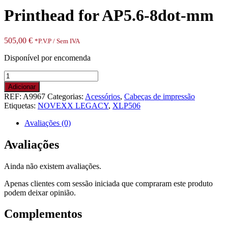
Printhead for AP5.6-8dot-mm
505,00
€
*P.V.P / Sem IVA
Disponível por encomenda
Quantidade
de
Adicionar
Printhead
REF:
A9967
Categorias:
Acessórios
,
Cabeças de impressão
for
Etiquetas:
NOVEXX LEGACY
,
XLP506
AP5.6-
8dot-
Avaliações (0)
mm
Avaliações
Ainda não existem avaliações.
Apenas clientes com sessão iniciada que compraram este produto
podem deixar opinião.
Complementos