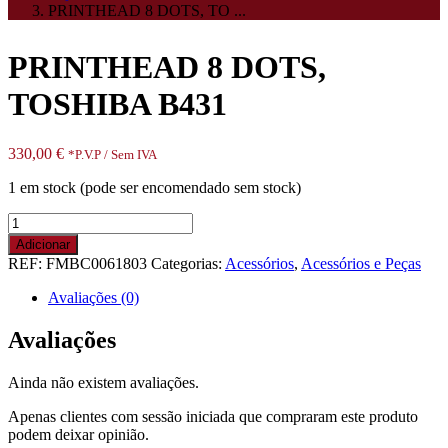
PRINTHEAD 8 DOTS, TO ...
PRINTHEAD 8 DOTS,
TOSHIBA B431
330,00
€
*P.V.P / Sem IVA
1 em stock (pode ser encomendado sem stock)
Quantidade
de
Adicionar
PRINTHEAD
REF:
FMBC0061803
Categorias:
Acessórios
,
Acessórios e Peças
8
DOTS,
Avaliações (0)
TOSHIBA
B431
Avaliações
Ainda não existem avaliações.
Apenas clientes com sessão iniciada que compraram este produto
podem deixar opinião.