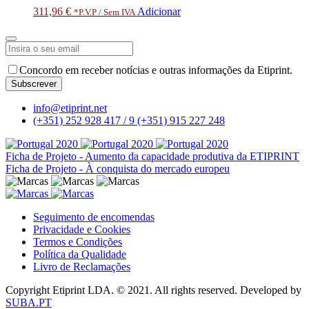
311,96
€
Adicionar
*P.V.P / Sem IVA
Concordo em receber notícias e outras informações da Etiprint.
Subscrever
Company
info@etiprint.net
Name
*
(+351) 252 928 417 / 9
(+351) 915 227 248
Ficha de Projeto - Aumento da capacidade produtiva da ETIPRINT
Ficha de Projeto - À conquista do mercado europeu
Seguimento de encomendas
Privacidade e Cookies
Termos e Condições
Política da Qualidade
Livro de Reclamações
Copyright Etiprint LDA. © 2021. All rights reserved. Developed by
SUBA.PT