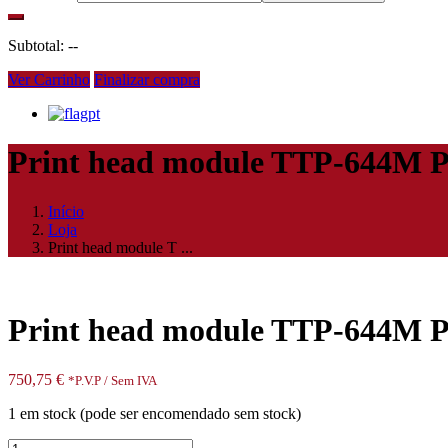
Subtotal:
--
Ver Carrinho
Finalizar compra
pt
Print head module TTP-644M P
Início
Loja
Print head module T ...
Print head module TTP-644M P
750,75
€
*P.V.P / Sem IVA
1 em stock (pode ser encomendado sem stock)
Quantidade