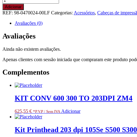
de
Adicionar
Print
REF:
98-0470024-00LF
Categorias:
Acessórios
,
Cabeças de impress
head
module
Avaliações (0)
TTP-
644M
Avaliações
Pro
Ainda não existem avaliações.
Apenas clientes com sessão iniciada que compraram este produto pod
Complementos
KIT CONV 600 300 TO 203DPI ZM4
625,55
€
Adicionar
*P.V.P / Sem IVA
Kit Printhead 203 dpi 105Se S500 S300