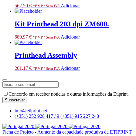
562,50
€
Adicionar
*P.V.P / Sem IVA
Kit Printhead 203 dpi ZM600.
689,97
€
Adicionar
*P.V.P / Sem IVA
Printhead Assembly
201,17
€
Adicionar
*P.V.P / Sem IVA
Concordo em receber notícias e outras informações da Etiprint.
Subscrever
Email
*
info@etiprint.net
(+351) 252 928 417 / 9
(+351) 915 227 248
Ficha de Projeto - Aumento da capacidade produtiva da ETIPRINT