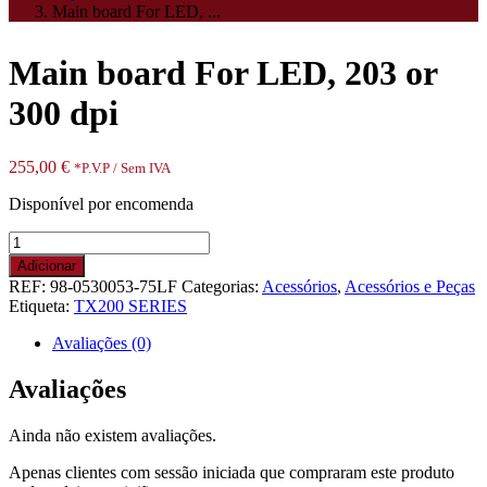
Main board For LED, ...
Main board For LED, 203 or
300 dpi
255,00
€
*P.V.P / Sem IVA
Disponível por encomenda
Quantidade
de
Adicionar
Main
REF:
98-0530053-75LF
Categorias:
Acessórios
,
Acessórios e Peças
board
Etiqueta:
TX200 SERIES
For
LED,
Avaliações (0)
203
or
Avaliações
300
dpi
Ainda não existem avaliações.
Apenas clientes com sessão iniciada que compraram este produto