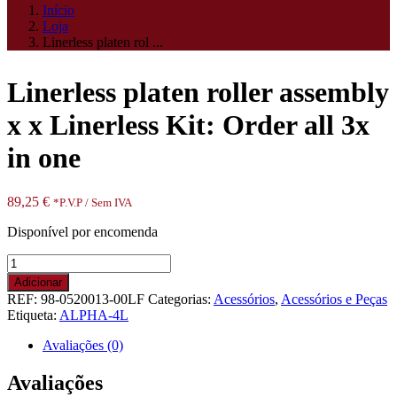
Início
Loja
Linerless platen rol ...
Linerless platen roller assembly
x x Linerless Kit: Order all 3x
in one
89,25
€
*P.V.P / Sem IVA
Disponível por encomenda
Quantidade
de
Adicionar
Linerless
REF:
98-0520013-00LF
Categorias:
Acessórios
,
Acessórios e Peças
platen
Etiqueta:
ALPHA-4L
roller
assembly
Avaliações (0)
x
x
Avaliações
Linerless