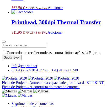
562,50
€
Adicionar
*P.V.P / Sem IVA
Printhead, 300dpi Thermal Transfer
311,96
€
Adicionar
*P.V.P / Sem IVA
Phone
Concordo em receber notícias e outras informações da Etiprint.
Number
*
Subscrever
info@etiprint.net
(+351) 252 928 417 / 9
(+351) 915 227 248
Ficha de Projeto - Aumento da capacidade produtiva da ETIPRINT
Ficha de Projeto - À conquista do mercado europeu
Seguimento de encomendas