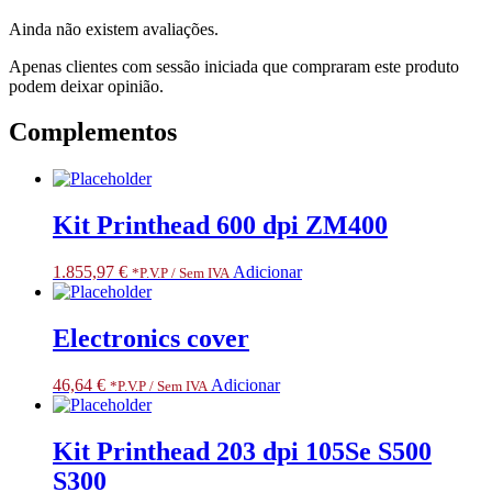
Kit:
Ainda não existem avaliações.
Order
all
Apenas clientes com sessão iniciada que compraram este produto
3x
podem deixar opinião.
in
one
Complementos
Kit Printhead 600 dpi ZM400
1.855,97
€
Adicionar
*P.V.P / Sem IVA
Electronics cover
46,64
€
Adicionar
*P.V.P / Sem IVA
Kit Printhead 203 dpi 105Se S500
S300