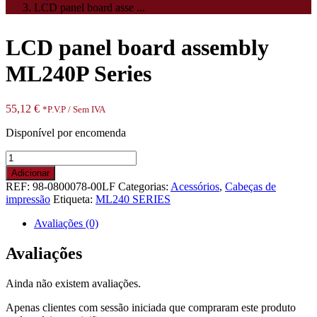
LCD panel board asse ...
LCD panel board assembly
ML240P Series
55,12
€
*P.V.P / Sem IVA
Disponível por encomenda
Quantidade
de
Adicionar
LCD
REF:
98-0800078-00LF
Categorias:
Acessórios
,
Cabeças de
panel
impressão
Etiqueta:
ML240 SERIES
board
assembly
Avaliações (0)
ML240P
Series
Avaliações
Ainda não existem avaliações.
Apenas clientes com sessão iniciada que compraram este produto