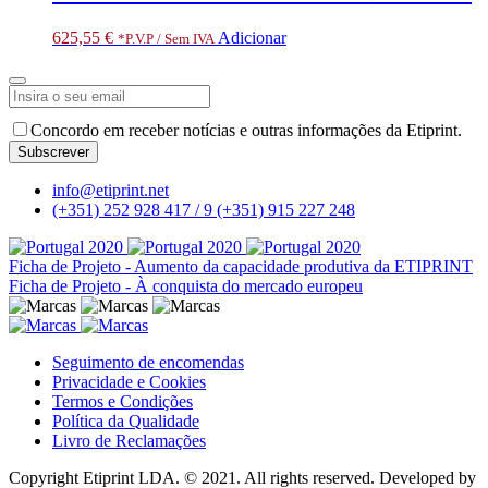
625,55
€
Adicionar
*P.V.P / Sem IVA
Website
Concordo em receber notícias e outras informações da Etiprint.
URL
*
Subscrever
info@etiprint.net
(+351) 252 928 417 / 9
(+351) 915 227 248
Ficha de Projeto - Aumento da capacidade produtiva da ETIPRINT
Ficha de Projeto - À conquista do mercado europeu
Seguimento de encomendas
Privacidade e Cookies
Termos e Condições
Política da Qualidade
Livro de Reclamações
Copyright Etiprint LDA. © 2021. All rights reserved. Developed by