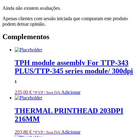
FOR
Ainda não existem avaliações.
SPECIALIZED
PARTNERS
Apenas clientes com sessão iniciada que compraram este produto
podem deixar opinião.
Complementos
TPH module assembly For TTP-343
PLUS/TTP-345 series module/ 300dpi
.
235,00
€
Adicionar
*P.V.P / Sem IVA
THERMAL PRINTHEAD 203DPI
216MM
203,86
€
Adicionar
*P.V.P / Sem IVA