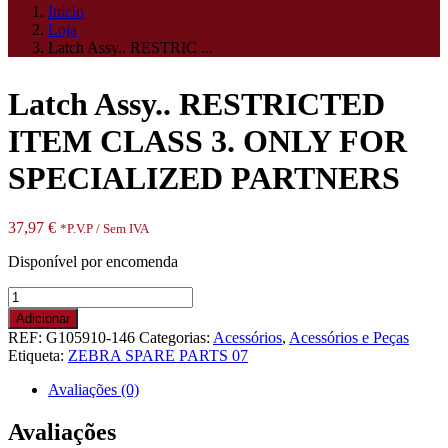
Início
Loja
Latch Assy.. RESTRIC ...
Latch Assy.. RESTRICTED
ITEM CLASS 3. ONLY FOR
SPECIALIZED PARTNERS
37,97
€
*P.V.P / Sem IVA
Disponível por encomenda
Quantidade
de
Adicionar
Latch
REF:
G105910-146
Categorias:
Acessórios
,
Acessórios e Peças
Assy..
Etiqueta:
ZEBRA SPARE PARTS 07
RESTRICTED
ITEM
Avaliações (0)
CLASS
3.
Avaliações
ONLY