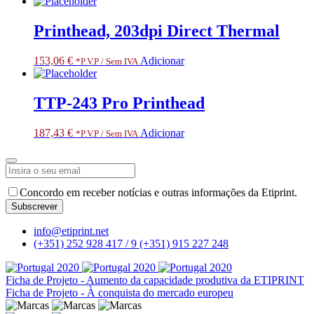
Printhead, 203dpi Direct Thermal
153,06
€
Adicionar
*P.V.P / Sem IVA
TTP-243 Pro Printhead
187,43
€
Adicionar
*P.V.P / Sem IVA
Concordo em receber notícias e outras informações da Etiprint.
Subscrever
Phone
info@etiprint.net
Number
*
(+351) 252 928 417 / 9
(+351) 915 227 248
Ficha de Projeto - Aumento da capacidade produtiva da ETIPRINT
Ficha de Projeto - À conquista do mercado europeu