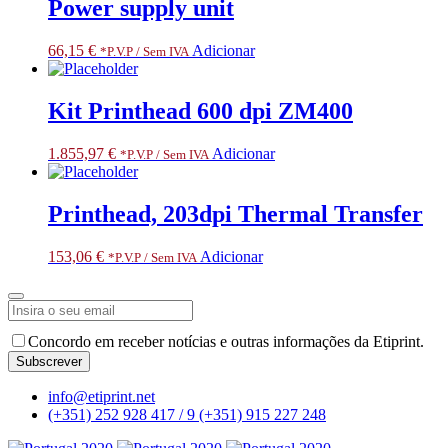
Power supply unit
66,15
€
Adicionar
*P.V.P / Sem IVA
Kit Printhead 600 dpi ZM400
1.855,97
€
Adicionar
*P.V.P / Sem IVA
Printhead, 203dpi Thermal Transfer
153,06
€
Adicionar
*P.V.P / Sem IVA
Phone
Concordo em receber notícias e outras informações da Etiprint.
Number
*
Subscrever
info@etiprint.net
(+351) 252 928 417 / 9
(+351) 915 227 248