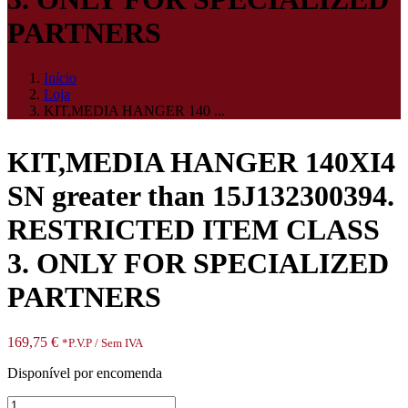
PARTNERS
Início
Loja
KIT,MEDIA HANGER 140 ...
KIT,MEDIA HANGER 140XI4
SN greater than 15J132300394.
RESTRICTED ITEM CLASS
3. ONLY FOR SPECIALIZED
PARTNERS
169,75
€
*P.V.P / Sem IVA
Disponível por encomenda
Quantidade