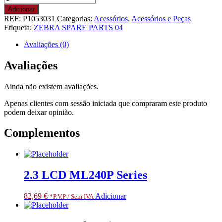
de
Adicionar
KIT,MEDIA
REF:
P1053031
Categorias:
Acessórios
,
Acessórios e Peças
HANGER
Etiqueta:
ZEBRA SPARE PARTS 04
140XI4
SN
Avaliações (0)
greater
than
Avaliações
15J132300394.
RESTRICTED
Ainda não existem avaliações.
ITEM
CLASS
Apenas clientes com sessão iniciada que compraram este produto
3.
podem deixar opinião.
ONLY
FOR
Complementos
SPECIALIZED
PARTNERS
2.3 LCD ML240P Series
82,69
€
Adicionar
*P.V.P / Sem IVA