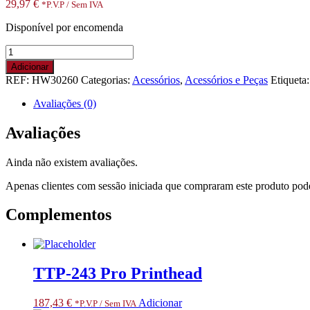
29,97
€
*P.V.P / Sem IVA
Disponível por encomenda
Quantidade
de
Adicionar
KIT,
REF:
HW30260
Categorias:
Acessórios
,
Acessórios e Peças
Etiqueta
WASHER
CRES
Avaliações (0)
.406
.253
Avaliações
BAG
25.
Ainda não existem avaliações.
RESTRICTED
ITEM
Apenas clientes com sessão iniciada que compraram este produto pod
CLASS
3.
Complementos
ONLY
FOR
SPECIALIZED
PARTNERS
TTP-243 Pro Printhead
187,43
€
Adicionar
*P.V.P / Sem IVA