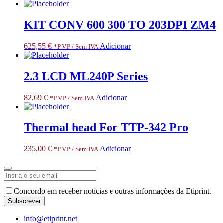
KIT CONV 600 300 TO 203DPI ZM4
625,55
€
Adicionar
*P.V.P / Sem IVA
2.3 LCD ML240P Series
82,69
€
Adicionar
*P.V.P / Sem IVA
Thermal head For TTP-342 Pro
235,00
€
Adicionar
*P.V.P / Sem IVA
Business
Concordo em receber notícias e outras informações da Etiprint.
Email
*
Subscrever
info@etiprint.net