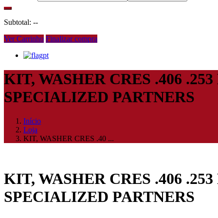
Subtotal:
--
Ver Carrinho
Finalizar compra
pt
KIT, WASHER CRES .406 .25
SPECIALIZED PARTNERS
Início
Loja
KIT, WASHER CRES .40 ...
KIT, WASHER CRES .406 .25
SPECIALIZED PARTNERS