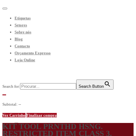
Etiquetas
Setores
Sobre nós
Blog
Contacto
Orçamento Expresso
Loja Online
Search for:
Search Button
Subtotal:
--
Ver Carrinho
Finalizar compra
KIT TOOL PRNTHD HSNG.
pt
RESTRICTED ITEM CLASS 3.