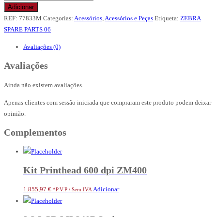
de
Adicionar
KIT
REF:
77833M
Categorias:
Acessórios
,
Acessórios e Peças
Etiqueta:
ZEBRA
TOOL
SPARE PARTS 06
PRNTHD
Avaliações (0)
HSNG.
RESTRICTED
Avaliações
ITEM
CLASS
Ainda não existem avaliações.
3.
Apenas clientes com sessão iniciada que compraram este produto podem deixar
ONLY
opinião.
FOR
SPECIALIZED
Complementos
PARTNERS
Kit Printhead 600 dpi ZM400
1.855,97
€
Adicionar
*P.V.P / Sem IVA