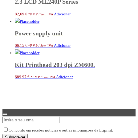
2.3 LCD ML240P Series
82,69
€
Adicionar
*P.V.P / Sem IVA
Power supply unit
66,15
€
Adicionar
*P.V.P / Sem IVA
Kit Printhead 203 dpi ZM600.
689,97
€
Adicionar
*P.V.P / Sem IVA
Website
Concordo em receber notícias e outras informações da Etiprint.
URL
*
Subscrever