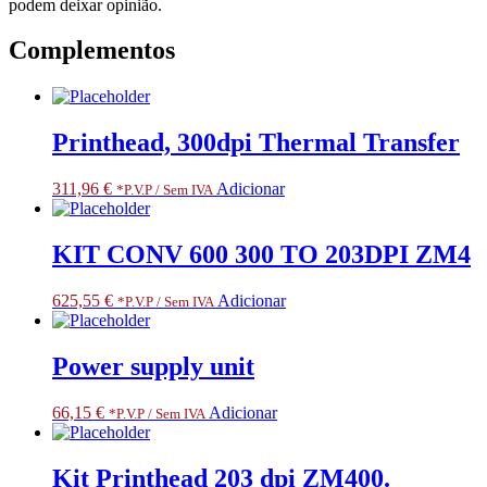
podem deixar opinião.
Complementos
Printhead, 300dpi Thermal Transfer
311,96
€
Adicionar
*P.V.P / Sem IVA
KIT CONV 600 300 TO 203DPI ZM4
625,55
€
Adicionar
*P.V.P / Sem IVA
Power supply unit
66,15
€
Adicionar
*P.V.P / Sem IVA
Kit Printhead 203 dpi ZM400.