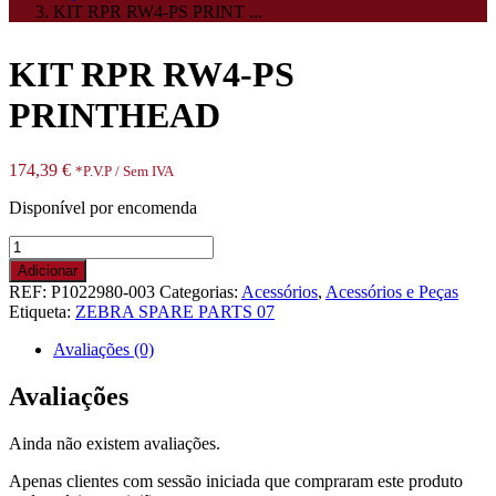
KIT RPR RW4-PS PRINT ...
KIT RPR RW4-PS
PRINTHEAD
174,39
€
*P.V.P / Sem IVA
Disponível por encomenda
Quantidade
de
Adicionar
KIT
REF:
P1022980-003
Categorias:
Acessórios
,
Acessórios e Peças
RPR
Etiqueta:
ZEBRA SPARE PARTS 07
RW4-
PS
Avaliações (0)
PRINTHEAD
Avaliações
Ainda não existem avaliações.
Apenas clientes com sessão iniciada que compraram este produto