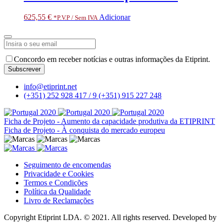
625,55
€
Adicionar
*P.V.P / Sem IVA
Concordo em receber notícias e outras informações da Etiprint.
Subscrever
Company
info@etiprint.net
Name
*
(+351) 252 928 417 / 9
(+351) 915 227 248
Ficha de Projeto - Aumento da capacidade produtiva da ETIPRINT
Ficha de Projeto - À conquista do mercado europeu
Seguimento de encomendas
Privacidade e Cookies
Termos e Condições
Política da Qualidade
Livro de Reclamações
Copyright Etiprint LDA. © 2021. All rights reserved. Developed by