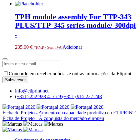
TPH module assembly For TTP-343
PLUS/TTP-345 series module/ 300dpi
.
235,00
€
Adicionar
*P.V.P / Sem IVA
Concordo em receber notícias e outras informações da Etiprint.
Subscrever
Your
info@etiprint.net
Website
*
(+351) 252 928 417 / 9
(+351) 915 227 248
Ficha de Projeto - Aumento da capacidade produtiva da ETIPRINT
Ficha de Projeto - À conquista do mercado europeu