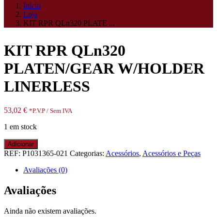
Início
Loja
KIT RPR QLn320 PLATE ...
KIT RPR QLn320
PLATEN/GEAR W/HOLDER
LINERLESS
53,02
€
*P.V.P / Sem IVA
1 em stock
Quantidade
Adicionar
de
REF:
P1031365-021
Categorias:
Acessórios
,
Acessórios e Peças
KIT
RPR
Avaliações (0)
QLn320
PLATEN/GEAR
Avaliações
W/HOLDER
LINERLESS
Ainda não existem avaliações.