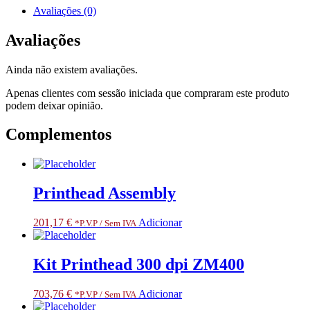
S/U,
Avaliações (0)
2824
PLUS.
Avaliações
RESTRICTED
ITEM
Ainda não existem avaliações.
CLASS
3.
Apenas clientes com sessão iniciada que compraram este produto
ONLY
podem deixar opinião.
FOR
SPECIALIZED
Complementos
PARTNERS
Printhead Assembly
201,17
€
Adicionar
*P.V.P / Sem IVA
Kit Printhead 300 dpi ZM400
703,76
€
Adicionar
*P.V.P / Sem IVA