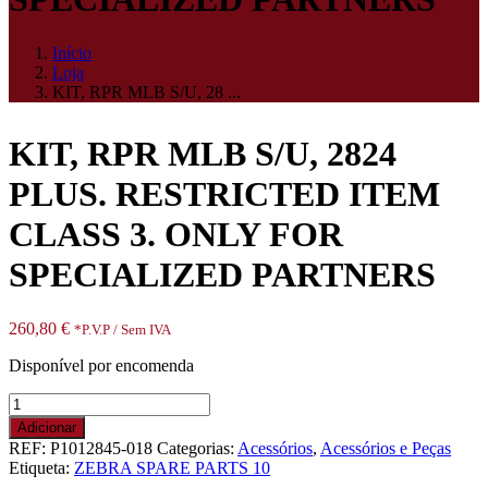
Início
Loja
KIT, RPR MLB S/U, 28 ...
KIT, RPR MLB S/U, 2824
PLUS. RESTRICTED ITEM
CLASS 3. ONLY FOR
SPECIALIZED PARTNERS
260,80
€
*P.V.P / Sem IVA
Disponível por encomenda
Quantidade
de
Adicionar
KIT,
REF:
P1012845-018
Categorias:
Acessórios
,
Acessórios e Peças
RPR
Etiqueta:
ZEBRA SPARE PARTS 10
MLB