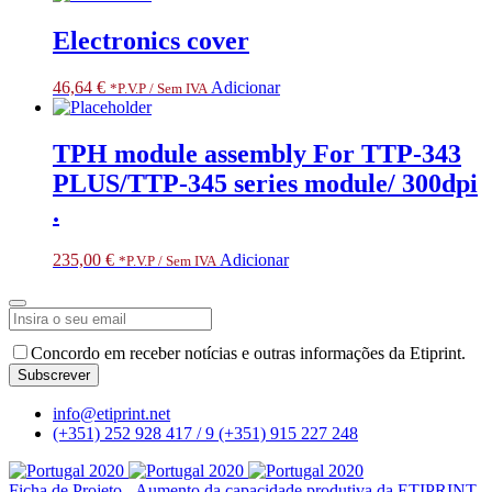
Electronics cover
46,64
€
Adicionar
*P.V.P / Sem IVA
TPH module assembly For TTP-343
PLUS/TTP-345 series module/ 300dpi
.
235,00
€
Adicionar
*P.V.P / Sem IVA
Concordo em receber notícias e outras informações da Etiprint.
Subscrever
Contact
info@etiprint.net
Email
*
(+351) 252 928 417 / 9
(+351) 915 227 248
Ficha de Projeto - Aumento da capacidade produtiva da ETIPRINT