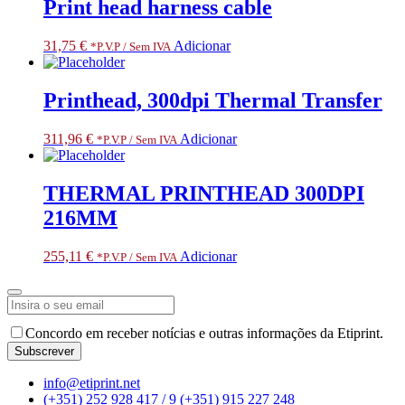
Print head harness cable
31,75
€
Adicionar
*P.V.P / Sem IVA
Printhead, 300dpi Thermal Transfer
311,96
€
Adicionar
*P.V.P / Sem IVA
THERMAL PRINTHEAD 300DPI
216MM
255,11
€
Adicionar
*P.V.P / Sem IVA
Concordo em receber notícias e outras informações da Etiprint.
Subscrever
Your
info@etiprint.net
Website
*
(+351) 252 928 417 / 9
(+351) 915 227 248