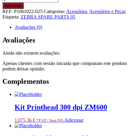
de
Adicionar
KIT,
REF:
P1061022-025
Categorias:
Acessórios
,
Acessórios e Peças
REPAIR,
Etiqueta:
ZEBRA SPARE PARTS 05
RIBBON
CARRIAGE,
Avaliações (0)
300
DPI,
Avaliações
ZD500.
RESTRICTED
Ainda não existem avaliações.
ITEM
CLASS
Apenas clientes com sessão iniciada que compraram este produto
3.
podem deixar opinião.
ONLY
FOR
Complementos
SPECIALIZED
PARTNERS
Kit Printhead 300 dpi ZM600
1.075,36
€
Adicionar
*P.V.P / Sem IVA