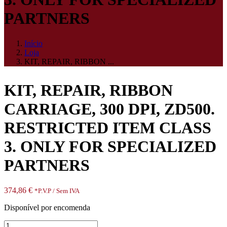
PARTNERS
Início
Loja
KIT, REPAIR, RIBBON ...
KIT, REPAIR, RIBBON
CARRIAGE, 300 DPI, ZD500.
RESTRICTED ITEM CLASS
3. ONLY FOR SPECIALIZED
PARTNERS
374,86
€
*P.V.P / Sem IVA
Disponível por encomenda
Quantidade