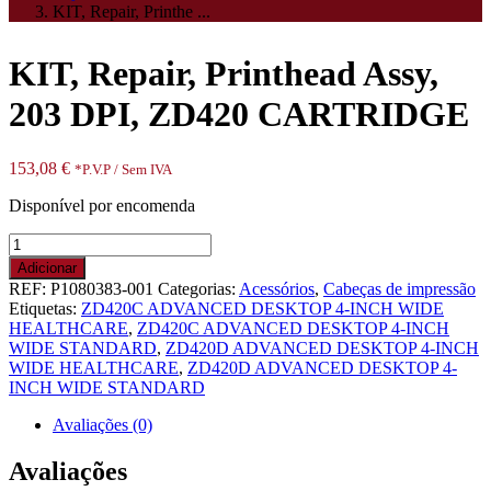
KIT, Repair, Printhe ...
KIT, Repair, Printhead Assy,
203 DPI, ZD420 CARTRIDGE
153,08
€
*P.V.P / Sem IVA
Disponível por encomenda
Quantidade
de
Adicionar
KIT,
REF:
P1080383-001
Categorias:
Acessórios
,
Cabeças de impressão
Repair,
Etiquetas:
ZD420C ADVANCED DESKTOP 4-INCH WIDE
Printhead
HEALTHCARE
,
ZD420C ADVANCED DESKTOP 4-INCH
Assy,
WIDE STANDARD
,
ZD420D ADVANCED DESKTOP 4-INCH
203
WIDE HEALTHCARE
,
ZD420D ADVANCED DESKTOP 4-
DPI,
INCH WIDE STANDARD
ZD420
CARTRIDGE
Avaliações (0)
Avaliações