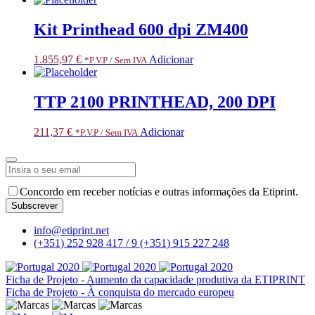
Kit Printhead 600 dpi ZM400
1.855,97
€
Adicionar
*P.V.P / Sem IVA
TTP 2100 PRINTHEAD, 200 DPI
211,37
€
Adicionar
*P.V.P / Sem IVA
Website
Concordo em receber notícias e outras informações da Etiprint.
URL
*
Subscrever
info@etiprint.net
(+351) 252 928 417 / 9
(+351) 915 227 248
Ficha de Projeto - Aumento da capacidade produtiva da ETIPRINT
Ficha de Projeto - À conquista do mercado europeu