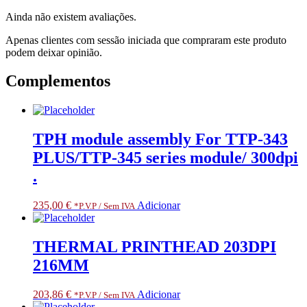
Ainda não existem avaliações.
Apenas clientes com sessão iniciada que compraram este produto
podem deixar opinião.
Complementos
TPH module assembly For TTP-343
PLUS/TTP-345 series module/ 300dpi
.
235,00
€
Adicionar
*P.V.P / Sem IVA
THERMAL PRINTHEAD 203DPI
216MM
203,86
€
Adicionar
*P.V.P / Sem IVA