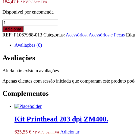
184,47
€
*P.V.P / Sem IVA
Disponível por encomenda
Quantidade
de
Adicionar
KIT,
REF:
P1067988-013
Categorias:
Acessórios
,
Acessórios e Peças
Etiq
Repair,
Print
Avaliações (0)
Mech.,
Fixed
Avaliações
Sensor,
GK4H,
Ainda não existem avaliações.
DT
.
Apenas clientes com sessão iniciada que compraram este produto pod
RESTRICTED
ITEM
Complementos
CLASS
3.
ONLY
FOR
SPECIALIZED
Kit Printhead 203 dpi ZM400.
PARTNERS
625,55
€
Adicionar
*P.V.P / Sem IVA