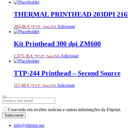
THERMAL PRINTHEAD 203DPI 21
203,86
€
Adicionar
*P.V.P / Sem IVA
Kit Printhead 300 dpi ZM600
1.075,36
€
Adicionar
*P.V.P / Sem IVA
TTP-244 Printhead – Second Source
115,00
€
Adicionar
*P.V.P / Sem IVA
Email
Concordo em receber notícias e outras informações da Etiprint.
Address
*
Subscrever
info@etiprint.net