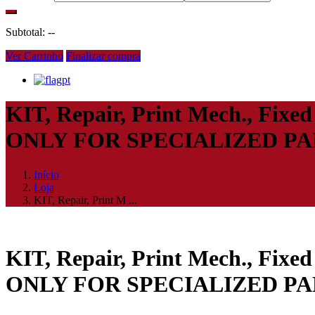
Subtotal:
--
Ver Carrinho
Finalizar compra
pt
KIT, Repair, Print Mech., Fi
ONLY FOR SPECIALIZED P
Início
Loja
KIT, Repair, Print M ...
KIT, Repair, Print Mech., Fi
ONLY FOR SPECIALIZED P