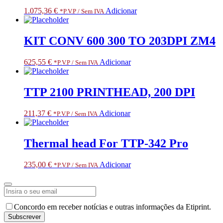
FOR
1.075,36
€
Adicionar
*P.V.P / Sem IVA
SPECIALIZED
PARTNERS
KIT CONV 600 300 TO 203DPI ZM4
625,55
€
Adicionar
*P.V.P / Sem IVA
TTP 2100 PRINTHEAD, 200 DPI
211,37
€
Adicionar
*P.V.P / Sem IVA
Thermal head For TTP-342 Pro
235,00
€
Adicionar
*P.V.P / Sem IVA
Company
Concordo em receber notícias e outras informações da Etiprint.
Name
*
Subscrever