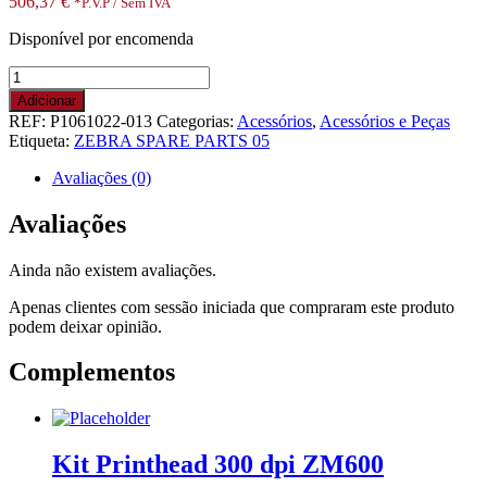
506,37
€
*P.V.P / Sem IVA
Disponível por encomenda
Quantidade
de
Adicionar
KIT,
REF:
P1061022-013
Categorias:
Acessórios
,
Acessórios e Peças
REPAIR,
Etiqueta:
ZEBRA SPARE PARTS 05
MLB,
Serial,
Avaliações (0)
Parallel,
USB,
Avaliações
Ethernet,
802.11,
Ainda não existem avaliações.
Bluetooth,
RFID,
Apenas clientes com sessão iniciada que compraram este produto
Region
podem deixar opinião.
R2
ROW
Complementos
,
ZD500.
RESTRICTED
ITEM
CLASS
Kit Printhead 300 dpi ZM600
3.
ONLY