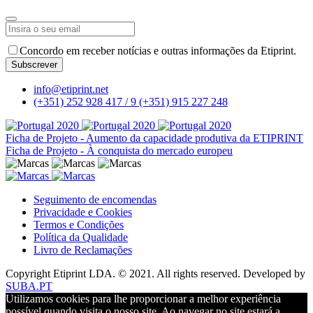
Email
Address
*
Concordo em receber notícias e outras informações da Etiprint.
Subscrever
info@etiprint.net
(+351) 252 928 417 / 9
(+351) 915 227 248
Ficha de Projeto - Aumento da capacidade produtiva da ETIPRINT
Ficha de Projeto - À conquista do mercado europeu
Seguimento de encomendas
Privacidade e Cookies
Termos e Condições
Política da Qualidade
Livro de Reclamações
Copyright Etiprint LDA. © 2021. All rights reserved. Developed by
SUBA.PT
Utilizamos cookies para lhe proporcionar a melhor experiência
possível quando visita o nosso site. Ao navegar no site estará a