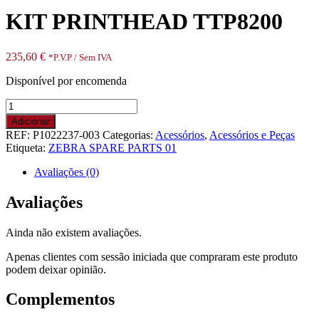
KIT PRINTHEAD TTP8200
235,60
€
*P.V.P / Sem IVA
Disponível por encomenda
Quantidade
de
Adicionar
KIT
REF:
P1022237-003
Categorias:
Acessórios
,
Acessórios e Peças
PRINTHEAD
Etiqueta:
ZEBRA SPARE PARTS 01
TTP8200
Avaliações (0)
Avaliações
Ainda não existem avaliações.
Apenas clientes com sessão iniciada que compraram este produto
podem deixar opinião.
Complementos