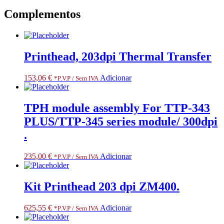
Complementos
Printhead, 203dpi Thermal Transfer
153,06
€
Adicionar
*P.V.P / Sem IVA
TPH module assembly For TTP-343
PLUS/TTP-345 series module/ 300dpi
.
235,00
€
Adicionar
*P.V.P / Sem IVA
Kit Printhead 203 dpi ZM400.
625,55
€
Adicionar
*P.V.P / Sem IVA