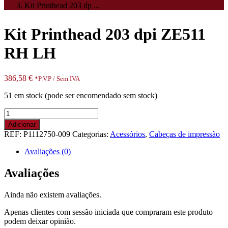
Kit Printhead 203 dp ...
Kit Printhead 203 dpi ZE511
RH LH
386,58
€
*P.V.P / Sem IVA
51 em stock (pode ser encomendado sem stock)
Quantidade
de
Adicionar
Kit
REF:
P1112750-009
Categorias:
Acessórios
,
Cabeças de impressão
Printhead
203
Avaliações (0)
dpi
ZE511
Avaliações
RH
LH
Ainda não existem avaliações.
Apenas clientes com sessão iniciada que compraram este produto
podem deixar opinião.