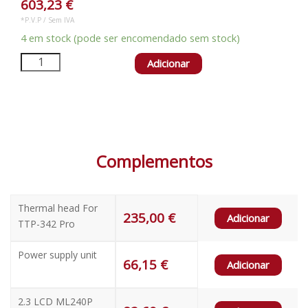
603,23
€
*P.V.P / Sem IVA
4 em stock (pode ser encomendado sem stock)
Adicionar
Complementos
Thermal head For
235,00
€
Adicionar
TTP-342 Pro
Power supply unit
66,15
€
Adicionar
2.3 LCD ML240P