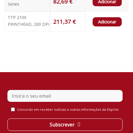
82,69
€
Adicionar
Series
TTP 2100
211,37
€
Adicionar
PRINTHEAD, 200 DPI
Your
Concordo em receber notícias e outras informações da Etiprint.
Website
*
Subscrever