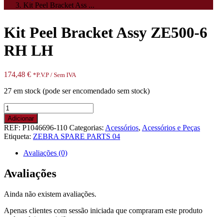
Kit Peel Bracket Ass ...
Kit Peel Bracket Assy ZE500-6
RH LH
174,48
€
*P.V.P / Sem IVA
27 em stock (pode ser encomendado sem stock)
Quantidade
de
Adicionar
Kit
REF:
P1046696-110
Categorias:
Acessórios
,
Acessórios e Peças
Peel
Etiqueta:
ZEBRA SPARE PARTS 04
Bracket
Assy
Avaliações (0)
ZE500-
6
Avaliações
RH
LH
Ainda não existem avaliações.
Apenas clientes com sessão iniciada que compraram este produto