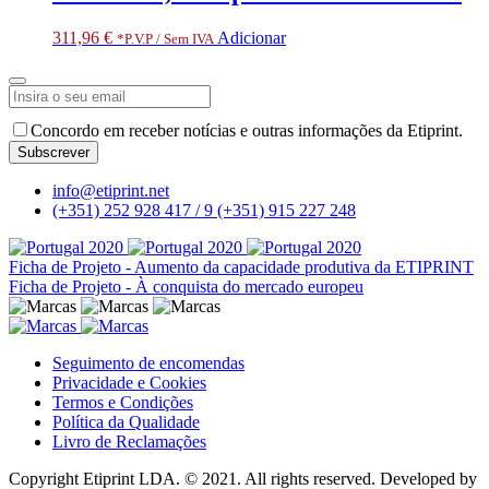
311,96
€
Adicionar
*P.V.P / Sem IVA
Email
Concordo em receber notícias e outras informações da Etiprint.
Address
*
Subscrever
info@etiprint.net
(+351) 252 928 417 / 9
(+351) 915 227 248
Ficha de Projeto - Aumento da capacidade produtiva da ETIPRINT
Ficha de Projeto - À conquista do mercado europeu
Seguimento de encomendas
Privacidade e Cookies
Termos e Condições
Política da Qualidade
Livro de Reclamações
Copyright Etiprint LDA. © 2021. All rights reserved. Developed by