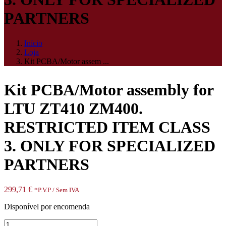
PARTNERS
Início
Loja
Kit PCBA/Motor assem ...
Kit PCBA/Motor assembly for
LTU ZT410 ZM400.
RESTRICTED ITEM CLASS
3. ONLY FOR SPECIALIZED
PARTNERS
299,71
€
*P.V.P / Sem IVA
Disponível por encomenda
Quantidade