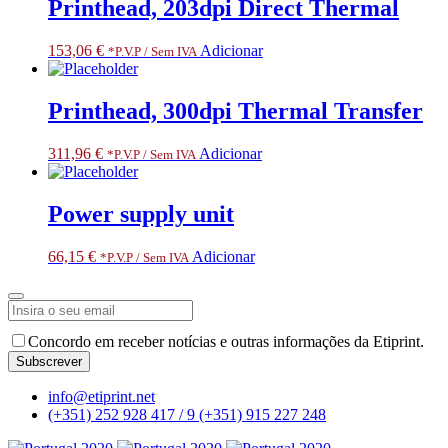
Printhead, 203dpi Direct Thermal
153,06
€
Adicionar
*P.V.P / Sem IVA
Printhead, 300dpi Thermal Transfer
311,96
€
Adicionar
*P.V.P / Sem IVA
Power supply unit
66,15
€
Adicionar
*P.V.P / Sem IVA
Phone
Concordo em receber notícias e outras informações da Etiprint.
Number
*
Subscrever
info@etiprint.net
(+351) 252 928 417 / 9
(+351) 915 227 248