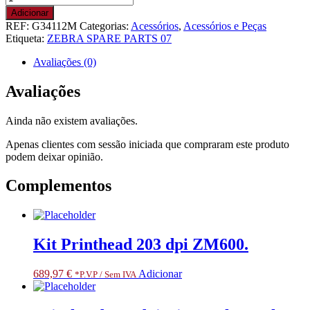
de
Adicionar
Kit
REF:
G34112M
Categorias:
Acessórios
,
Acessórios e Peças
PCBA/Motor
Etiqueta:
ZEBRA SPARE PARTS 07
assembly
for
Avaliações (0)
LTU
ZT410
Avaliações
ZM400.
RESTRICTED
Ainda não existem avaliações.
ITEM
CLASS
Apenas clientes com sessão iniciada que compraram este produto
3.
podem deixar opinião.
ONLY
FOR
Complementos
SPECIALIZED
PARTNERS
Kit Printhead 203 dpi ZM600.
689,97
€
Adicionar
*P.V.P / Sem IVA