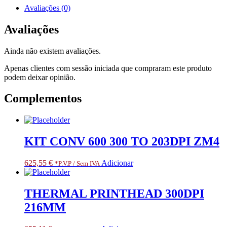
LCD,
Avaliações (0)
ZD620T.
RESTRICTED
Avaliações
ITEM
CLASS
Ainda não existem avaliações.
3.
ONLY
Apenas clientes com sessão iniciada que compraram este produto
FOR
podem deixar opinião.
SPECIALIZED
PARTNERS
Complementos
KIT CONV 600 300 TO 203DPI ZM4
625,55
€
Adicionar
*P.V.P / Sem IVA
THERMAL PRINTHEAD 300DPI
216MM