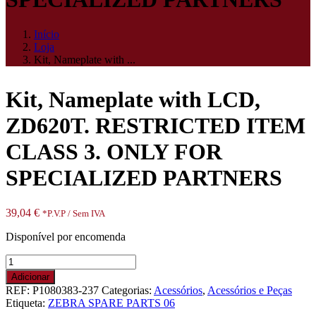
Início
Loja
Kit, Nameplate with ...
Kit, Nameplate with LCD,
ZD620T. RESTRICTED ITEM
CLASS 3. ONLY FOR
SPECIALIZED PARTNERS
39,04
€
*P.V.P / Sem IVA
Disponível por encomenda
Quantidade
de
Adicionar
Kit,
REF:
P1080383-237
Categorias:
Acessórios
,
Acessórios e Peças
Nameplate
Etiqueta:
ZEBRA SPARE PARTS 06
with