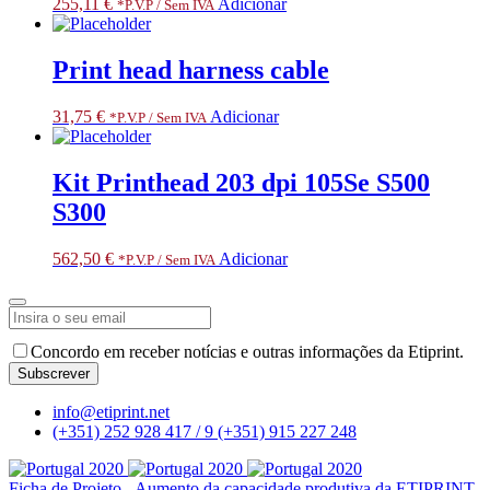
255,11
€
Adicionar
*P.V.P / Sem IVA
Print head harness cable
31,75
€
Adicionar
*P.V.P / Sem IVA
Kit Printhead 203 dpi 105Se S500
S300
562,50
€
Adicionar
*P.V.P / Sem IVA
Email
*
Concordo em receber notícias e outras informações da Etiprint.
Subscrever
info@etiprint.net
(+351) 252 928 417 / 9
(+351) 915 227 248
Ficha de Projeto - Aumento da capacidade produtiva da ETIPRINT