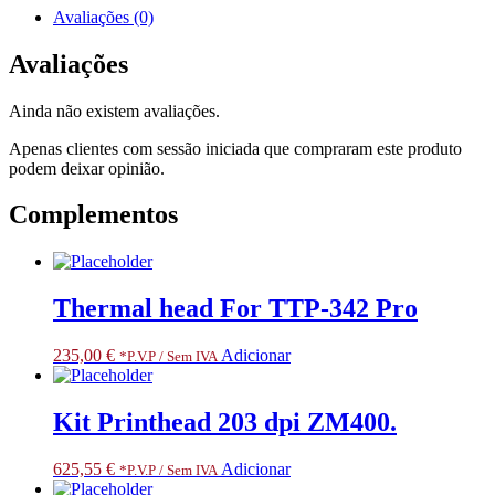
MECH
Avaliações (0)
600DPI
ZM4.
Avaliações
RESTRICTED
ITEM
Ainda não existem avaliações.
CLASS
3.
Apenas clientes com sessão iniciada que compraram este produto
ONLY
podem deixar opinião.
FOR
SPECIALIZED
Complementos
PARTNERS
Thermal head For TTP-342 Pro
235,00
€
Adicionar
*P.V.P / Sem IVA
Kit Printhead 203 dpi ZM400.
625,55
€
Adicionar
*P.V.P / Sem IVA