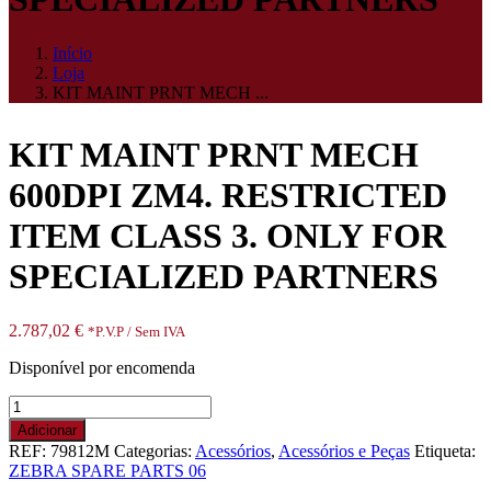
Início
Loja
KIT MAINT PRNT MECH ...
KIT MAINT PRNT MECH
600DPI ZM4. RESTRICTED
ITEM CLASS 3. ONLY FOR
SPECIALIZED PARTNERS
2.787,02
€
*P.V.P / Sem IVA
Disponível por encomenda
Quantidade
de
Adicionar
KIT
REF:
79812M
Categorias:
Acessórios
,
Acessórios e Peças
Etiqueta:
MAINT
ZEBRA SPARE PARTS 06
PRNT