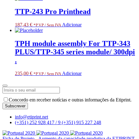
TTP-243 Pro Printhead
187,43
€
Adicionar
*P.V.P / Sem IVA
TPH module assembly For TTP-343
PLUS/TTP-345 series module/ 300dpi
.
235,00
€
Adicionar
*P.V.P / Sem IVA
Concordo em receber notícias e outras informações da Etiprint.
Subscrever
Business
info@etiprint.net
Email
*
(+351) 252 928 417 / 9
(+351) 915 227 248
Ficha de Projeto - Aumento da capacidade produtiva da ETIPRINT