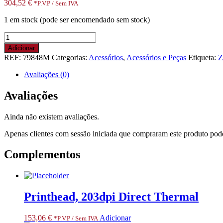
304,52
€
*P.V.P / Sem IVA
1 em stock (pode ser encomendado sem stock)
Quantidade
de
Adicionar
Kit
REF:
79848M
Categorias:
Acessórios
,
Acessórios e Peças
Etiqueta:
Z
Maint
Media
Avaliações (0)
Sensor
ZM400.
Avaliações
RESTRICTED
ITEM
Ainda não existem avaliações.
CLASS
3.
Apenas clientes com sessão iniciada que compraram este produto pod
ONLY
FOR
Complementos
SPECIALIZED
PARTNERS
Printhead, 203dpi Direct Thermal
153,06
€
Adicionar
*P.V.P / Sem IVA