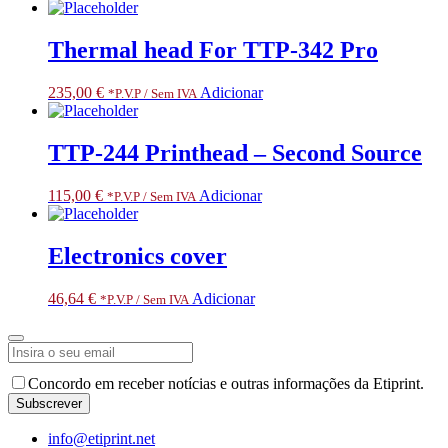
Thermal head For TTP-342 Pro
235,00
€
Adicionar
*P.V.P / Sem IVA
TTP-244 Printhead – Second Source
115,00
€
Adicionar
*P.V.P / Sem IVA
Electronics cover
46,64
€
Adicionar
*P.V.P / Sem IVA
Concordo em receber notícias e outras informações da Etiprint.
Subscrever
Contact
info@etiprint.net
Email
*