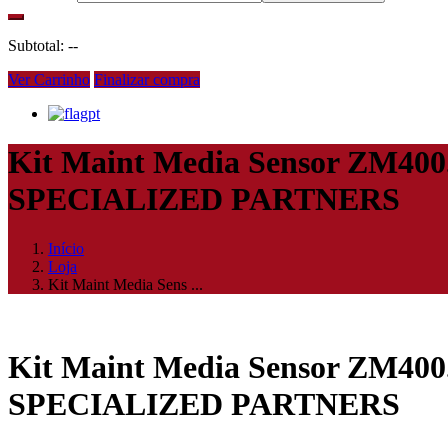
Subtotal:
--
Ver Carrinho
Finalizar compra
pt
Kit Maint Media Sensor ZM
SPECIALIZED PARTNERS
Início
Loja
Kit Maint Media Sens ...
Kit Maint Media Sensor ZM
SPECIALIZED PARTNERS