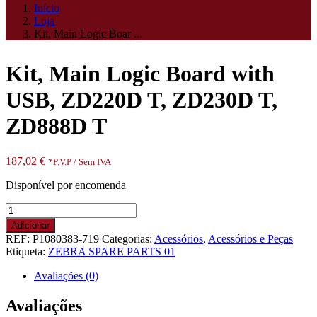
Início
Loja
Kit, Main Logic Boar ...
Kit, Main Logic Board with
USB, ZD220D T, ZD230D T,
ZD888D T
187,02
€
*P.V.P / Sem IVA
Disponível por encomenda
Quantidade
de
Adicionar
Kit,
REF:
P1080383-719
Categorias:
Acessórios
,
Acessórios e Peças
Main
Etiqueta:
ZEBRA SPARE PARTS 01
Logic
Board
Avaliações (0)
with
USB,
Avaliações
ZD220D