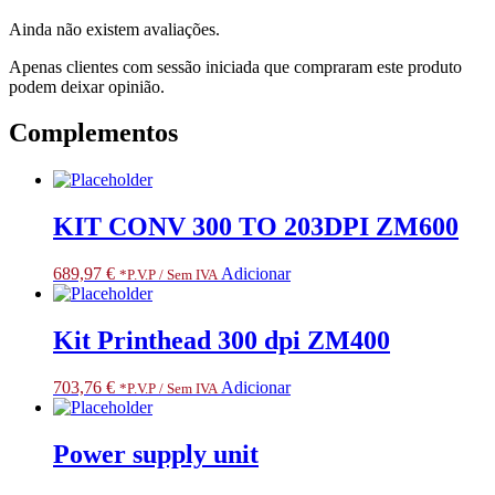
T,
Ainda não existem avaliações.
ZD230D
T,
Apenas clientes com sessão iniciada que compraram este produto
ZD888D
podem deixar opinião.
T
Complementos
KIT CONV 300 TO 203DPI ZM600
689,97
€
Adicionar
*P.V.P / Sem IVA
Kit Printhead 300 dpi ZM400
703,76
€
Adicionar
*P.V.P / Sem IVA
Power supply unit