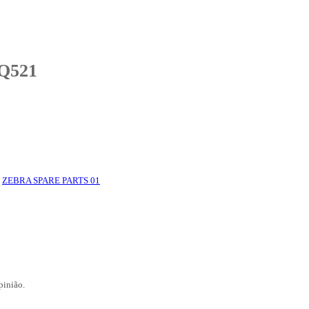
ZQ521
:
ZEBRA SPARE PARTS 01
pinião.