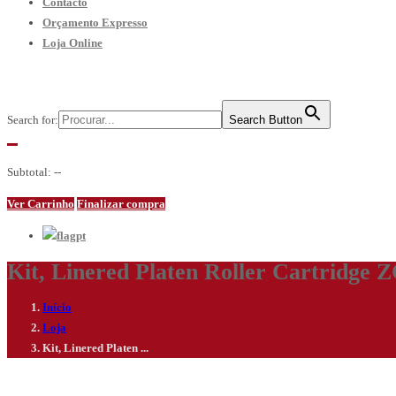
Contacto
Orçamento Expresso
Loja Online
Search for:
Search Button
Subtotal:
--
Ver Carrinho
Finalizar compra
pt
Kit, Linered Platen Roller Cartridge 
Início
Loja
Kit, Linered Platen ...