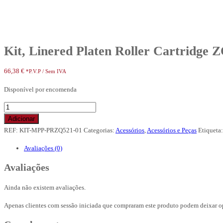
Kit, Linered Platen Roller Cartridge 
66,38
€
*P.V.P / Sem IVA
Disponível por encomenda
Quantidade
de
Adicionar
Kit,
REF:
KIT-MPP-PRZQ521-01
Categorias:
Acessórios
,
Acessórios e Peças
Etiqueta
Linered
Avaliações (0)
Platen
Roller
Avaliações
Cartridge
ZQ521
Ainda não existem avaliações.
Apenas clientes com sessão iniciada que compraram este produto podem deixar o