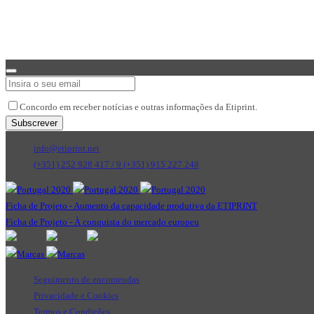
Concordo em receber notícias e outras informações da Etiprint.
Subscrever
Your
info@etiprint.net
Website
*
(+351) 252 928 417 / 9
(+351) 915 227 248
Ficha de Projeto - Aumento da capacidade produtiva da ETIPRINT
Ficha de Projeto - À conquista do mercado europeu
Seguimento de encomendas
Privacidade e Cookies
Termos e Condições