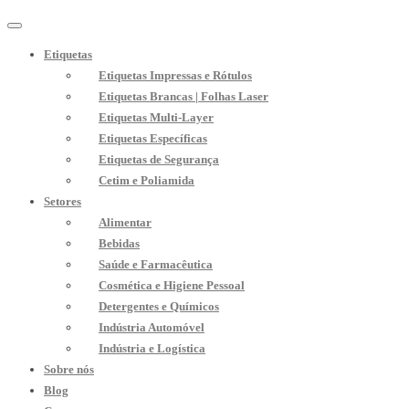
Etiquetas
Etiquetas Impressas e Rótulos
Etiquetas Brancas | Folhas Laser
Etiquetas Multi-Layer
Etiquetas Específicas
Etiquetas de Segurança
Cetim e Poliamida
Setores
Alimentar
Bebidas
Saúde e Farmacêutica
Cosmética e Higiene Pessoal
Detergentes e Químicos
Indústria Automóvel
Indústria e Logística
Sobre nós
Blog