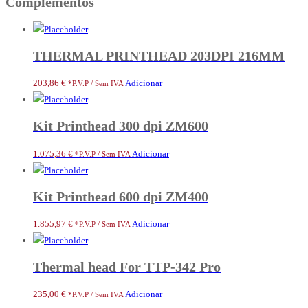
Complementos
THERMAL PRINTHEAD 203DPI 216MM
203,86
€
Adicionar
*P.V.P / Sem IVA
Kit Printhead 300 dpi ZM600
1.075,36
€
Adicionar
*P.V.P / Sem IVA
Kit Printhead 600 dpi ZM400
1.855,97
€
Adicionar
*P.V.P / Sem IVA
Thermal head For TTP-342 Pro
235,00
€
Adicionar
*P.V.P / Sem IVA