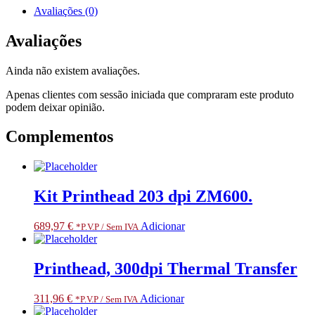
and
Avaliações (0)
Platen
Rollers
Avaliações
Pulley
includes
Ainda não existem avaliações.
Platen
Rollers
Apenas clientes com sessão iniciada que compraram este produto
drive
podem deixar opinião.
belt
203
Complementos
and
300
dpi
RH
Kit Printhead 203 dpi ZM600.
689,97
€
Adicionar
*P.V.P / Sem IVA
Printhead, 300dpi Thermal Transfer
311,96
€
Adicionar
*P.V.P / Sem IVA