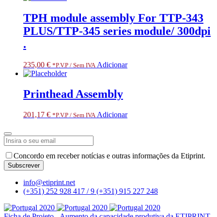
TPH module assembly For TTP-343
PLUS/TTP-345 series module/ 300dpi
.
235,00
€
Adicionar
*P.V.P / Sem IVA
Printhead Assembly
201,17
€
Adicionar
*P.V.P / Sem IVA
Concordo em receber notícias e outras informações da Etiprint.
Subscrever
Contact
info@etiprint.net
Email
*
(+351) 252 928 417 / 9
(+351) 915 227 248
Ficha de Projeto - Aumento da capacidade produtiva da ETIPRINT