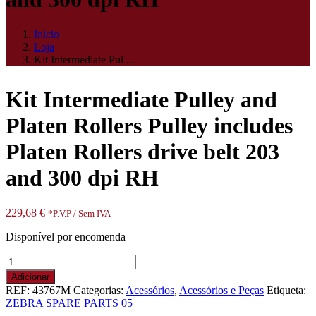
Início
Loja
Kit Intermediate Pul ...
Kit Intermediate Pulley and
Platen Rollers Pulley includes
Platen Rollers drive belt 203
and 300 dpi RH
229,68
€
*P.V.P / Sem IVA
Disponível por encomenda
Quantidade
de
Adicionar
Kit
REF:
43767M
Categorias:
Acessórios
,
Acessórios e Peças
Etiqueta:
Intermediate
ZEBRA SPARE PARTS 05
Pulley