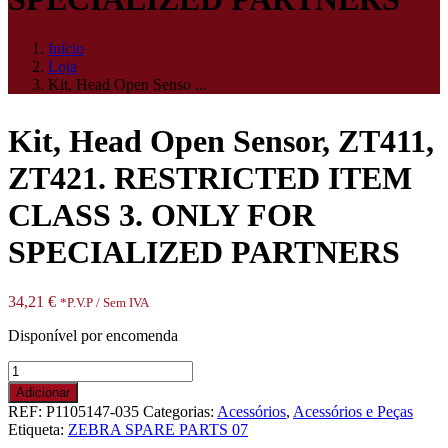
Início
Loja
Kit, Head Open Senso ...
Kit, Head Open Sensor, ZT411,
ZT421. RESTRICTED ITEM
CLASS 3. ONLY FOR
SPECIALIZED PARTNERS
34,21
€
*P.V.P / Sem IVA
Disponível por encomenda
Quantidade
de
Adicionar
Kit,
REF:
P1105147-035
Categorias:
Acessórios
,
Acessórios e Peças
Head
Etiqueta:
ZEBRA SPARE PARTS 07
Open