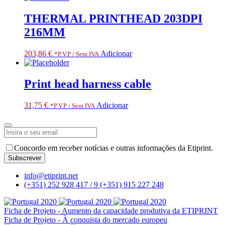
THERMAL PRINTHEAD 203DPI
216MM
203,86
€
Adicionar
*P.V.P / Sem IVA
Print head harness cable
31,75
€
Adicionar
*P.V.P / Sem IVA
Website
URL
*
Concordo em receber notícias e outras informações da Etiprint.
Subscrever
info@etiprint.net
(+351) 252 928 417 / 9
(+351) 915 227 248
Ficha de Projeto - Aumento da capacidade produtiva da ETIPRINT
Ficha de Projeto - À conquista do mercado europeu