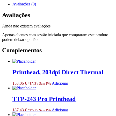
Sensor,
Avaliações (0)
ZT411,
ZT421.
Avaliações
RESTRICTED
ITEM
Ainda não existem avaliações.
CLASS
3.
Apenas clientes com sessão iniciada que compraram este produto
ONLY
podem deixar opinião.
FOR
SPECIALIZED
Complementos
PARTNERS
Printhead, 203dpi Direct Thermal
153,06
€
Adicionar
*P.V.P / Sem IVA
TTP-243 Pro Printhead
187,43
€
Adicionar
*P.V.P / Sem IVA