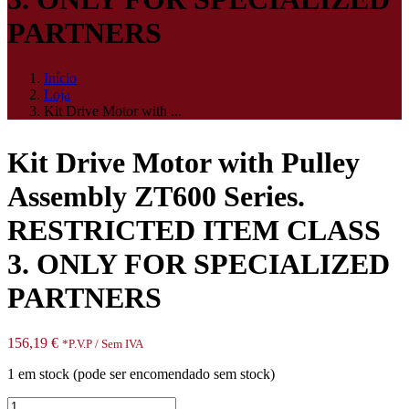
PARTNERS
Início
Loja
Kit Drive Motor with ...
Kit Drive Motor with Pulley
Assembly ZT600 Series.
RESTRICTED ITEM CLASS
3. ONLY FOR SPECIALIZED
PARTNERS
156,19
€
*P.V.P / Sem IVA
1 em stock (pode ser encomendado sem stock)
Quantidade