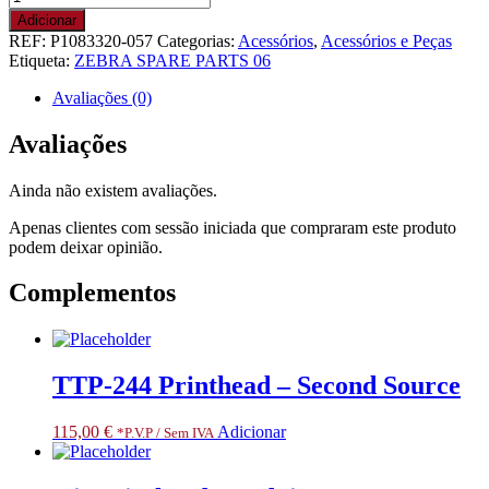
de
Adicionar
Kit
REF:
P1083320-057
Categorias:
Acessórios
,
Acessórios e Peças
Drive
Etiqueta:
ZEBRA SPARE PARTS 06
Motor
with
Avaliações (0)
Pulley
Assembly
Avaliações
ZT600
Series.
Ainda não existem avaliações.
RESTRICTED
ITEM
Apenas clientes com sessão iniciada que compraram este produto
CLASS
podem deixar opinião.
3.
ONLY
Complementos
FOR
SPECIALIZED
PARTNERS
TTP-244 Printhead – Second Source
115,00
€
Adicionar
*P.V.P / Sem IVA