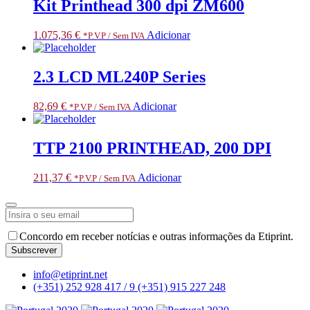
Kit Printhead 300 dpi ZM600
1.075,36
€
Adicionar
*P.V.P / Sem IVA
2.3 LCD ML240P Series
82,69
€
Adicionar
*P.V.P / Sem IVA
TTP 2100 PRINTHEAD, 200 DPI
211,37
€
Adicionar
*P.V.P / Sem IVA
Concordo em receber notícias e outras informações da Etiprint.
Subscrever
Company
info@etiprint.net
Name
*
(+351) 252 928 417 / 9
(+351) 915 227 248